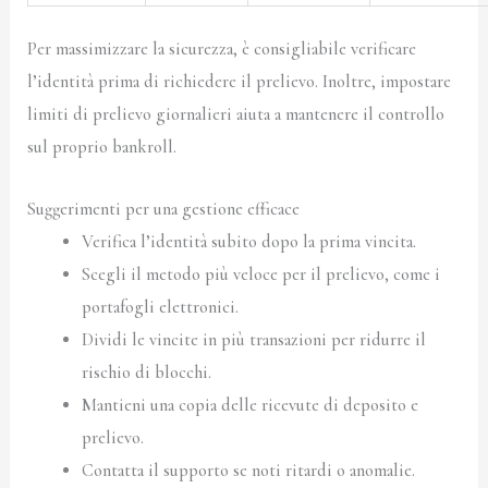
Per massimizzare la sicurezza, è consigliabile verificare
l’identità prima di richiedere il prelievo. Inoltre, impostare
limiti di prelievo giornalieri aiuta a mantenere il controllo
sul proprio bankroll.
Suggerimenti per una gestione efficace
Verifica l’identità subito dopo la prima vincita.
Scegli il metodo più veloce per il prelievo, come i
portafogli elettronici.
Dividi le vincite in più transazioni per ridurre il
rischio di blocchi.
Mantieni una copia delle ricevute di deposito e
prelievo.
Contatta il supporto se noti ritardi o anomalie.