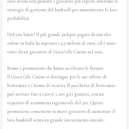
euro in una sola puntata. I giocatori più esperti sfruttano le
strategie di gestione del bankroll per massimizzare le loro
probabilità.
Did you know? Il più grande jackpot pagato da una slot
online in Italia ha superato i 2,5 milioni di euro, ed è stato
vinto da un giocatore al Gioca Gile Casino nel 2022.
Bonus e promozioni che hanno accelerato le fortune
Il Gioca Gile Casino si distingue per le sue offerte di
benvenuto e i bonus di ricarica. Il pacchetto di benvenuto
può arrivare fino a 1 200 € + 200 giri gratuiti, con un
requisito di scommessa ragionevole del 30x. Queste
promozioni consentono ai nuovi giocatori di aumentare il
loro bankroll senza un grande investimento iniziale.