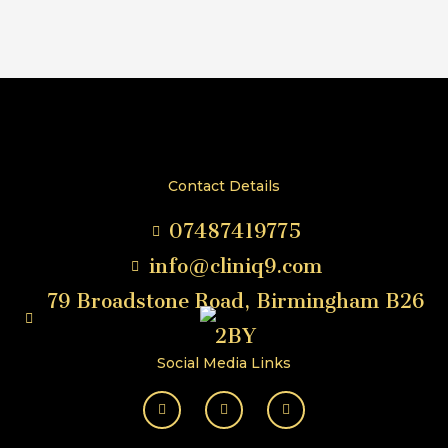
Contact Details
07487419775
info@cliniq9.com
79 Broadstone Road, Birmingham B26
2BY
Social Media Links
I
F
G
n
a
o
s
c
o
t
e
g