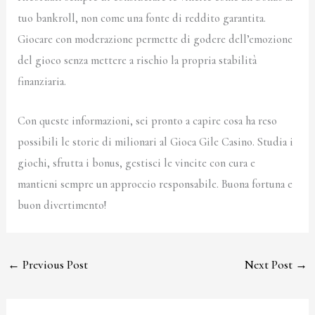
tuo bankroll, non come una fonte di reddito garantita.
Giocare con moderazione permette di godere dell’emozione
del gioco senza mettere a rischio la propria stabilità
finanziaria.
Con queste informazioni, sei pronto a capire cosa ha reso
possibili le storie di milionari al Gioca Gile Casino. Studia i
giochi, sfrutta i bonus, gestisci le vincite con cura e
mantieni sempre un approccio responsabile. Buona fortuna e
buon divertimento!
←
Previous Post
Next Post
→