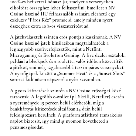
100 %‑es befizetési bónusz jár, amelyet a versenyeken
elköltött összeghez lehet felhasználni. Emellett a NV
Casino kaszinó HU felhasználók számára elérhető egy
exkluzív “Páros Kéz” promóció, amely minden nyert
összeghez extra 10 %‑os visszatérítést ad.
A játékválaszték szintén erős pontja a kaszinónak. A NV
Casino kaszinó játék kínálatában megtalálhatóak a
legnagyobb szoftverfejlesztők, mint a NetEnt,
Microgaming és Evolution Gaming. A live dealer asztalok,
például a blackjack és a roulette, valós időben közvetítik
a játékot, ami még izgalmasabbá teszi a páros versenyeket.
A nyerőgépek között a „Summer Heat” és a „Sunset Slots”
sorozat különösen népszerű a nyári szezonban.
A gyors kifizetések szintén a NV Casino erősségei közé
tartoznak. A legtöbb e‑wallet (pl. Skrill, Neteller) esetén
a nyeremények 15 percen belül elérhetők, míg a
bankkártyás kifizetések általában 24 órán belül
feldolgozásra kerülnek. A platform átlátható tranzakciós
naplót biztosít, így mindig nyomon követheted a
pénzmozgásodat.