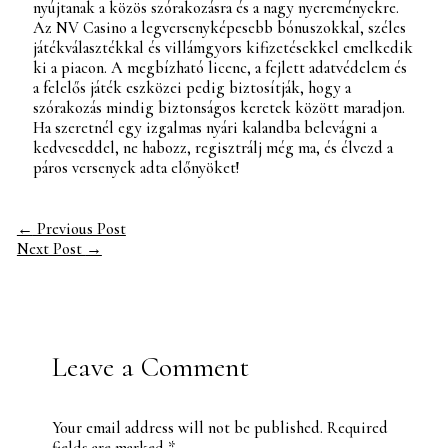
nyújtanak a közös szórakozásra és a nagy nyereményekre.
Az NV Casino a legversenyképesebb bónuszokkal, széles
játékválasztékkal és villámgyors kifizetésekkel emelkedik
ki a piacon. A megbízható licenc, a fejlett adatvédelem és
a felelős játék eszközei pedig biztosítják, hogy a
szórakozás mindig biztonságos keretek között maradjon.
Ha szeretnél egy izgalmas nyári kalandba belevágni a
kedveseddel, ne habozz, regisztrálj még ma, és élvezd a
páros versenyek adta előnyöket!
←
Previous Post
Next Post
→
Leave a Comment
Your email address will not be published.
Required