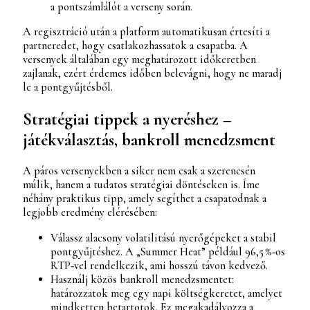
a pontszámlálót a verseny során.
A regisztráció után a platform automatikusan értesíti a
partneredet, hogy csatlakozhassatok a csapatba. A
versenyek általában egy meghatározott időkeretben
zajlanak, ezért érdemes időben belevágni, hogy ne maradj
le a pontgyűjtésből.
Stratégiai tippek a nyeréshez –
játékválasztás, bankroll menedzsment
A páros versenyekben a siker nem csak a szerencsén
múlik, hanem a tudatos stratégiai döntéseken is. Íme
néhány praktikus tipp, amely segíthet a csapatodnak a
legjobb eredmény elérésében:
Válassz alacsony volatilitású nyerőgépeket a stabil
pontgyűjtéshez. A „Summer Heat” például 96,5 %‑os
RTP‑vel rendelkezik, ami hosszú távon kedvező.
Használj közös bankroll menedzsmentet:
határozzatok meg egy napi költségkeretet, amelyet
mindketten betartotok. Ez megakadályozza a