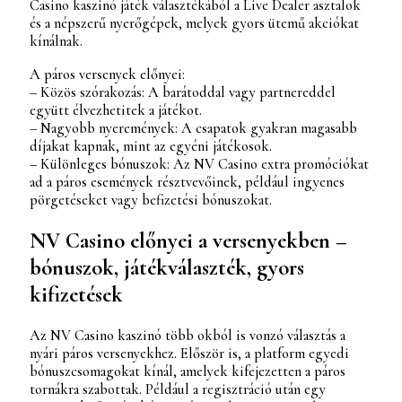
Casino kaszinó játék választékából a Live Dealer asztalok
és a népszerű nyerőgépek, melyek gyors ütemű akciókat
kínálnak.
A páros versenyek előnyei:
– Közös szórakozás: A barátoddal vagy partnereddel
együtt élvezhetitek a játékot.
– Nagyobb nyeremények: A csapatok gyakran magasabb
díjakat kapnak, mint az egyéni játékosok.
– Különleges bónuszok: Az NV Casino extra promóciókat
ad a páros események résztvevőinek, például ingyenes
pörgetéseket vagy befizetési bónuszokat.
NV Casino előnyei a versenyekben –
bónuszok, játékválaszték, gyors
kifizetések
Az NV Casino kaszinó több okból is vonzó választás a
nyári páros versenyekhez. Először is, a platform egyedi
bónuszcsomagokat kínál, amelyek kifejezetten a páros
tornákra szabottak. Például a regisztráció után egy