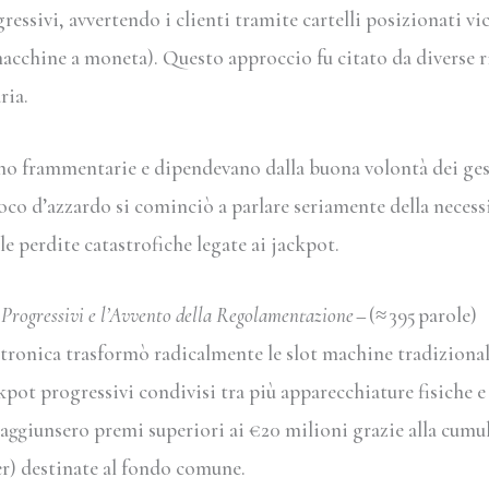
essivi, avvertendo i clienti tramite cartelli posizionati vic
acchine a moneta). Questo approccio fu citato da diverse r
ria.
o frammentarie e dipendevano dalla buona volontà dei gesto
ioco d’azzardo si cominciò a parlare seriamente della neces
le perdite catastrofiche legate ai jackpot.
 Progressivi e l’Avvento della Regolamentazione
– (≈ 395 parole)
ttronica trasformò radicalmente le slot machine tradizionali 
ckpot progressivi condivisi tra più apparecchiature fisiche e
raggiunsero premi superiori ai €20 milioni grazie alla cumu
r) destinate al fondo comune.