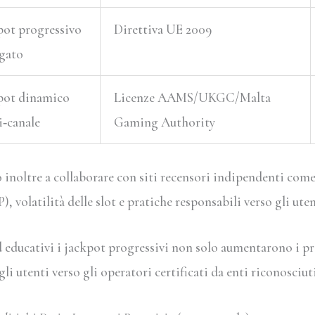
pot progressivo
Direttiva UE 2009
egato
pot dinamico
Licenze AAMS/UKGC/Malta
i‑canale
Gaming Authority
 inoltre a collaborare con siti recensori indipendenti com
 volatilità delle slot e pratiche responsabili verso gli uten
d educativi i jackpot progressivi non solo aumentarono i p
li utenti verso gli operatori certificati da enti riconosciuti