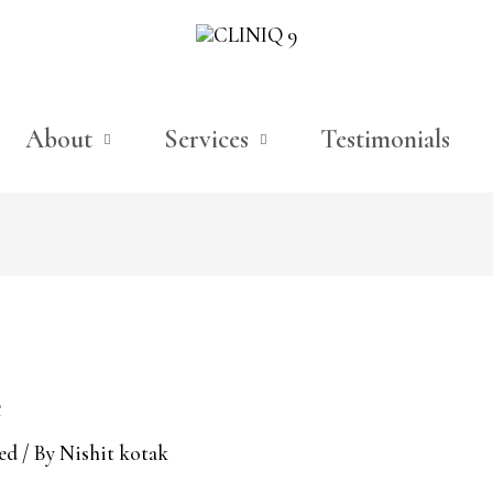
About
Services
Testimonials
e
ed
/ By
Nishit kotak