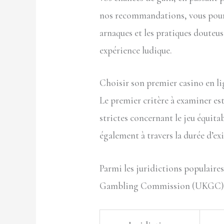
nos recommandations, vous pourre
arnaques et les pratiques douteus
expérience ludique.
Choisir son premier casino en l
Le premier critère à examiner est 
strictes concernant le jeu équita
également à travers la durée d’exi
Parmi les juridictions populai
Gambling Commission (UKGC). Cha