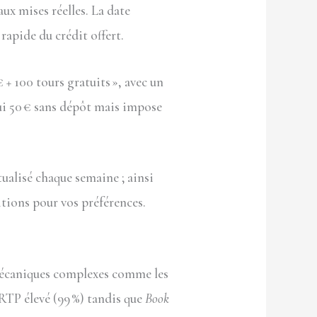
aux mises réelles. La date
 rapide du crédit offert.
 + 100 tours gratuits », avec un
lui 50 € sans dépôt mais impose
ualisé chaque semaine ; ainsi
itions pour vos préférences.
 mécaniques complexes comme les
TP élevé (99 %) tandis que
Book