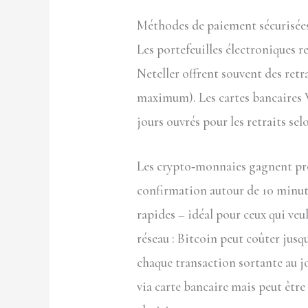
Méthodes de paiement sécurisée
Les portefeuilles électroniques r
Neteller offrent souvent des retr
maximum). Les cartes bancaires 
jours ouvrés pour les retraits se
Les crypto‑monnaies gagnent pro
confirmation autour de 10 minute
rapides – idéal pour ceux qui veul
réseau : Bitcoin peut coûter jusq
chaque transaction sortante au jo
via carte bancaire mais peut être