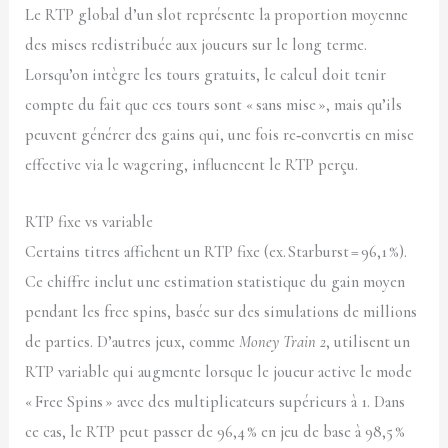
Le RTP global d’un slot représente la proportion moyenne
des mises redistribuée aux joueurs sur le long terme.
Lorsqu’on intègre les tours gratuits, le calcul doit tenir
compte du fait que ces tours sont « sans mise », mais qu’ils
peuvent générer des gains qui, une fois re‑convertis en mise
effective via le wagering, influencent le RTP perçu.
RTP fixe vs variable
Certains titres affichent un RTP fixe (ex. Starburst = 96,1 %).
Ce chiffre inclut une estimation statistique du gain moyen
pendant les free spins, basée sur des simulations de millions
de parties. D’autres jeux, comme
Money Train 2
, utilisent un
RTP variable qui augmente lorsque le joueur active le mode
« Free Spins » avec des multiplicateurs supérieurs à 1. Dans
ce cas, le RTP peut passer de 96,4 % en jeu de base à 98,5 %