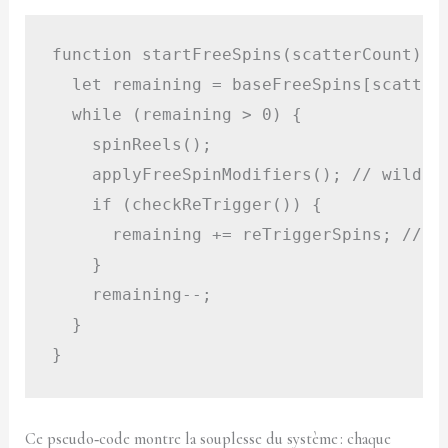
function startFreeSpins(scatterCount) {

  let remaining = baseFreeSpins[scatterC
  while (remaining > 0) {

    spinReels();

    applyFreeSpinModifiers(); // wilds, 
    if (checkReTrigger()) {

      remaining += reTriggerSpins; // ad
    }

    remaining--;

  }

Ce pseudo‑code montre la souplesse du système : chaque