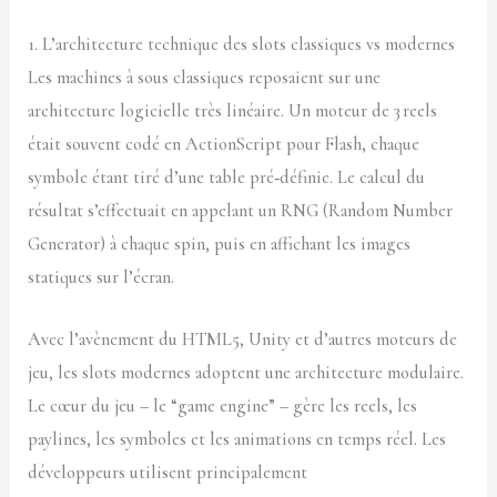
1. L’architecture technique des slots classiques vs modernes
Les machines à sous classiques reposaient sur une
architecture logicielle très linéaire. Un moteur de 3 reels
était souvent codé en ActionScript pour Flash, chaque
symbole étant tiré d’une table pré‑définie. Le calcul du
résultat s’effectuait en appelant un RNG (Random Number
Generator) à chaque spin, puis en affichant les images
statiques sur l’écran.
Avec l’avènement du HTML5, Unity et d’autres moteurs de
jeu, les slots modernes adoptent une architecture modulaire.
Le cœur du jeu – le “game engine” – gère les reels, les
paylines, les symboles et les animations en temps réel. Les
développeurs utilisent principalement