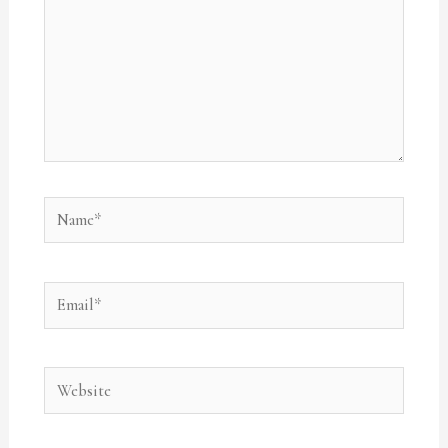
Name*
Email*
Website