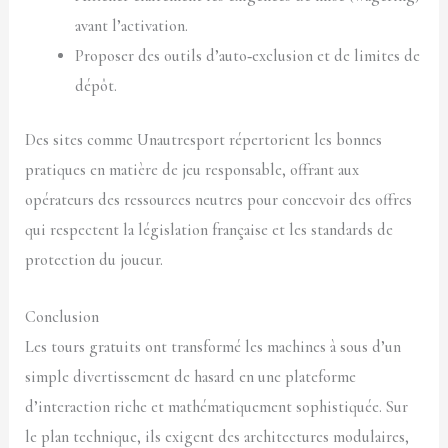
avant l’activation.
Proposer des outils d’auto‑exclusion et de limites de
dépôt.
Des sites comme Unautresport répertorient les bonnes
pratiques en matière de jeu responsable, offrant aux
opérateurs des ressources neutres pour concevoir des offres
qui respectent la législation française et les standards de
protection du joueur.
Conclusion
Les tours gratuits ont transformé les machines à sous d’un
simple divertissement de hasard en une plateforme
d’interaction riche et mathématiquement sophistiquée. Sur
le plan technique, ils exigent des architectures modulaires,