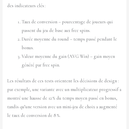
des indicateurs clés :
Taux de conversion – pourcentage de joueurs qui
passent du jeu de base aux free spins.
Durée moyenne du round – temps passé pendant le
bonus.
Valeur moyenne du gain (AVG Win) – gain moyen
généré par free spin.
Les résultats de ces tests orientent les décisions de design :
par exemple, une variante avec un multiplicateur progressif a
montré une hausse de 12 % du temps moyen passé en bonus,
tandis qu’une version avec un mini‑jeu de choix a augmenté
le taux de conversion de 8 %.