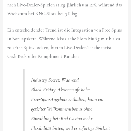
nach Live‑Dealer‑Spielen stieg jährlich um 12 %, während das
Wachstum bei RNG‑Slots bei 5 % lag.
Ein entscheidender Trend ist die Integration von Free Spins
in Bonuspakete. Während klassische Slots häufig mit bis zu
200 Free Spins locken, bieten Live‑Dealer‑Tische meist
Cash‑Back oder Kompliment‑Runden.
Industry Secret: Während
Black‑Friday‑Aktionen oft hohe
Free‑Spin‑Angebote enthalten, kann ein
gezielter Willkommensbonus ohne
Einzahlung bei 1Red Casino mehr
Flexibilität bieten, weil er sofortige Spielzeit