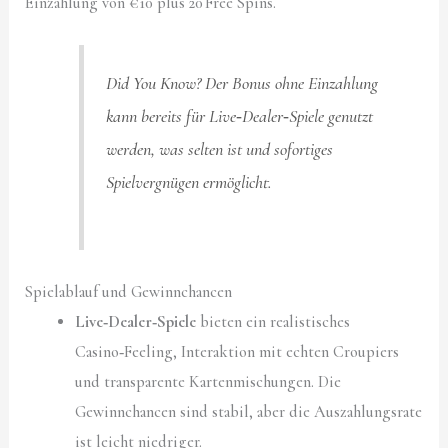
Einzahlung von €10 plus 20 Free Spins.
Did You Know? Der Bonus ohne Einzahlung
kann bereits für Live‑Dealer‑Spiele genutzt
werden, was selten ist und sofortiges
Spielvergnügen ermöglicht.
Spielablauf und Gewinnchancen
Live‑Dealer‑Spiele
bieten ein realistisches
Casino‑Feeling, Interaktion mit echten Croupiers
und transparente Kartenmischungen. Die
Gewinnchancen sind stabil, aber die Auszahlungsrate
ist leicht niedriger.