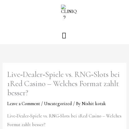
Skip
MAIN
to
MENU
content
Live‑Dealer‑Spiele vs. RNG‑Slots bei
1Red Casino – Welches Format zahlt
besser?
Leave a Comment
/
Uncategorized
/ By
Nishit kotak
Live‑Dealer‑Spiele vs. RNG‑Slots bei 1Red Casino – Welches
Format zahlt besser?