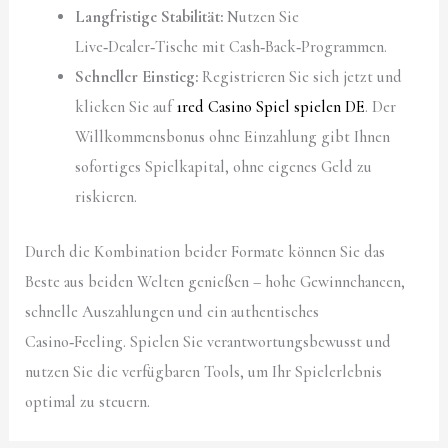
Langfristige Stabilität:
Nutzen Sie
Live‑Dealer‑Tische mit Cash‑Back‑Programmen.
Schneller Einstieg:
Registrieren Sie sich jetzt und
klicken Sie auf
1red Casino Spiel spielen DE
. Der
Willkommensbonus ohne Einzahlung gibt Ihnen
sofortiges Spielkapital, ohne eigenes Geld zu
riskieren.
Durch die Kombination beider Formate können Sie das
Beste aus beiden Welten genießen – hohe Gewinnchancen,
schnelle Auszahlungen und ein authentisches
Casino‑Feeling. Spielen Sie verantwortungsbewusst und
nutzen Sie die verfügbaren Tools, um Ihr Spielerlebnis
optimal zu steuern.