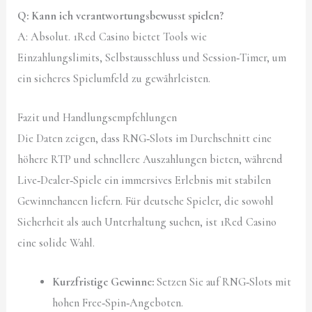
Q: Kann ich verantwortungsbewusst spielen?
A: Absolut. 1Red Casino bietet Tools wie
Einzahlungslimits, Selbstausschluss und Session‑Timer, um
ein sicheres Spielumfeld zu gewährleisten.
Fazit und Handlungsempfehlungen
Die Daten zeigen, dass RNG‑Slots im Durchschnitt eine
höhere RTP und schnellere Auszahlungen bieten, während
Live‑Dealer‑Spiele ein immersives Erlebnis mit stabilen
Gewinnchancen liefern. Für deutsche Spieler, die sowohl
Sicherheit als auch Unterhaltung suchen, ist 1Red Casino
eine solide Wahl.
Kurzfristige Gewinne:
Setzen Sie auf RNG‑Slots mit
hohen Free‑Spin‑Angeboten.