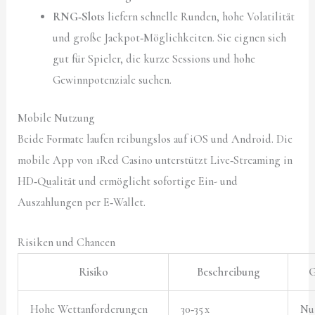
RNG‑Slots
liefern schnelle Runden, hohe Volatilität
und große Jackpot‑Möglichkeiten. Sie eignen sich
gut für Spieler, die kurze Sessions und hohe
Gewinnpotenziale suchen.
Mobile Nutzung
Beide Formate laufen reibungslos auf iOS und Android. Die
mobile App von 1Red Casino unterstützt Live‑Streaming in
HD‑Qualität und ermöglicht sofortige Ein- und
Auszahlungen per E‑Wallet.
Risiken und Chancen
Risiko
Beschreibung
G
Hohe Wettanforderungen
30‑35 x
Nu