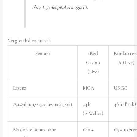
ohne Eigenkapital ermöglicht.
Vergleichsbenchmark
Feature
1Red
Konkurren
Casino
A (Live)
(Live)
Lizenz
MGA
UKGC
Auszahlungsgeschwindigkeit
24 h
48 h (Bank)
(E‑Wallet)
Maximale Bonus ohne
€10 +
€5 + 10 Free