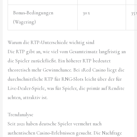
Bonus‑Bedingungen
30 x
35 
(Wagering)
Warum die RTP‑Unterschiede wichtig sind
Die RTP gibt an, wie viel vom Gesamteinsatz langfristig an
die Spieler zurückfließt. Ein höherer RTP bedeutet
theoretisch mehr Gewinnchance. Bei 1Red Casino liegt die
durchschnittliche RTP für RNG‑Slots leicht über der für
Live‑Dealer‑Spiele, was für Spieler, die primär auf Rendite
achten, attraktiv ist.
Trendanalyse
Seit 2021 haben deutsche Spieler vermehrt nach
authentischen Casino‑Erlebnissen gesucht. Die Nachfrage