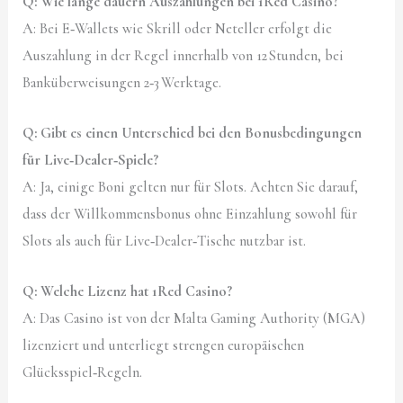
Q: Wie lange dauern Auszahlungen bei 1Red Casino?
A: Bei E‑Wallets wie Skrill oder Neteller erfolgt die
Auszahlung in der Regel innerhalb von 12 Stunden, bei
Banküberweisungen 2‑3 Werktage.
Q: Gibt es einen Unterschied bei den Bonusbedingungen
für Live‑Dealer‑Spiele?
A: Ja, einige Boni gelten nur für Slots. Achten Sie darauf,
dass der Willkommensbonus ohne Einzahlung sowohl für
Slots als auch für Live‑Dealer‑Tische nutzbar ist.
Q: Welche Lizenz hat 1Red Casino?
A: Das Casino ist von der Malta Gaming Authority (MGA)
lizenziert und unterliegt strengen europäischen
Glücksspiel‑Regeln.