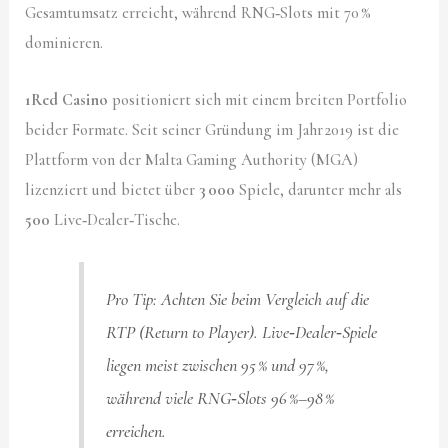
Gesamtumsatz erreicht, während RNG‑Slots mit 70 %
dominieren.
1Red Casino
positioniert sich mit einem breiten Portfolio
beider Formate. Seit seiner Gründung im Jahr 2019 ist die
Plattform von der Malta Gaming Authority (MGA)
lizenziert und bietet über
3 000
Spiele, darunter mehr als
500
Live‑Dealer‑Tische.
Pro Tip: Achten Sie beim Vergleich auf die
RTP
(Return to Player). Live‑Dealer‑Spiele
liegen meist zwischen 95 % und 97 %,
während viele RNG‑Slots 96 %–98 %
erreichen.