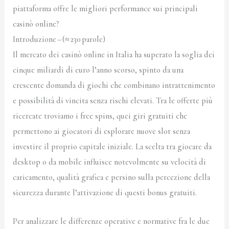
piattaforma offre le migliori performance sui principali
casinò online?
Introduzione – (≈ 230 parole)
Il mercato dei casinò online in Italia ha superato la soglia dei
cinque miliardi di euro l’anno scorso, spinto da una
crescente domanda di giochi che combinano intrattenimento
e possibilità di vincita senza rischi elevati. Tra le offerte più
ricercate troviamo i free spins, quei giri gratuiti che
permettono ai giocatori di esplorare nuove slot senza
investire il proprio capitale iniziale. La scelta tra giocare da
desktop o da mobile influisce notevolmente su velocità di
caricamento, qualità grafica e persino sulla percezione della
sicurezza durante l’attivazione di questi bonus gratuiti.
Per analizzare le differenze operative e normative fra le due