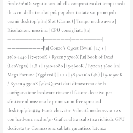
finale.\n\nDi seguito una tabella comparativa dei tempi medi
di avvio delle tre slot più popolari testate sui principali
casinò desktop:\n\n| Slot (Casino) | Tempo medio avvio |
Risoluzione massima | CPU consigliata |\n|
————————–|——————-|———————-|
————————–|\n| Gonzo’s Quest (Bwin) | 1,3 s |
2560×1440 | i7‑9700K / Ryzen 7 3700X |\n| Book of Dead
(LeoVegas) | 1,8 s | 1920×1080 | i5‑9600K / Ryzen 5 3600 |\n|
Mega Fortune (Yggdrasil) | 2,2 s | 3840×2160 (4K) | i9‑10900K
/ Ryzen 9 3900X |\n\nQuesti dati dimostrano che la
configurazione hardware rimane il fattore decisivo per
sfruttare al massimo le promozioni free spins sul
desktop.\n\n### Punti chiave\n- Velocità media avvio < 2 s
con hardware medio.\n- Grafica ultra‑realistica richiede GPU
dedicata.\n- Connessione cablata garantisce latenza