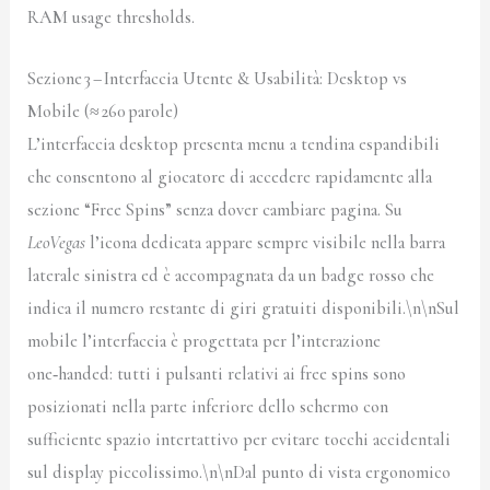
RAM usage thresholds.
Sezione 3 – Interfaccia Utente & Usabilità: Desktop vs
Mobile (≈ 260 parole)
L’interfaccia desktop presenta menu a tendina espandibili
che consentono al giocatore di accedere rapidamente alla
sezione “Free Spins” senza dover cambiare pagina. Su
LeoVegas
l’icona dedicata appare sempre visibile nella barra
laterale sinistra ed è accompagnata da un badge rosso che
indica il numero restante di giri gratuiti disponibili.\n\nSul
mobile l’interfaccia è progettata per l’interazione
one‑handed: tutti i pulsanti relativi ai free spins sono
posizionati nella parte inferiore dello schermo con
sufficiente spazio intertattivo per evitare tocchi accidentali
sul display piccolissimo.\n\nDal punto di vista ergonomico