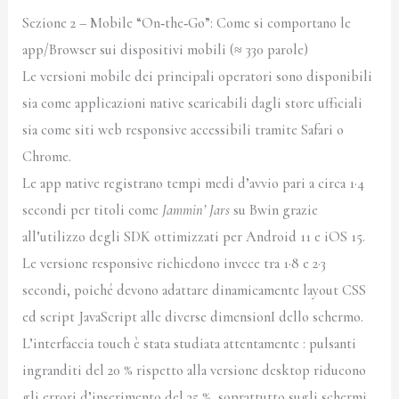
Sezione 2 – Mobile “On‑the‑Go”: Come si comportano le
app/Browser sui dispositivi mobili (≈ 330 parole)
Le versioni mobile dei principali operatori sono disponibili
sia come applicazioni native scaricabili dagli store ufficiali
sia come siti web responsive accessibili tramite Safari o
Chrome.
Le app native registrano tempi medi d’avvio pari a circa 1·4
secondi per titoli come
Jammin’ Jars
su Bwin grazie
all’utilizzo degli SDK ottimizzati per Android 11 e iOS 15.
Le versione responsive richiedono invece tra 1·8 e 2·3
secondi, poiché devono adattare dinamicamente layout CSS
ed script JavaScript alle diverse dimensionI dello schermo.
L’interfaccia touch è stata studiata attentamente : pulsanti
ingranditi del 20 % rispetto alla versione desktop riducono
gli errori d’inserimento del 35 %, soprattutto sugli schermi