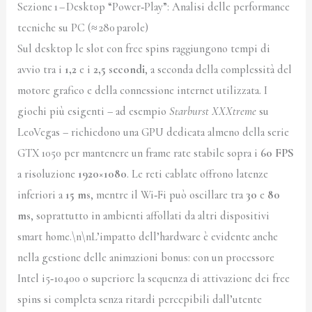
Sezione 1 – Desktop “Power‑Play”: Analisi delle performance
tecniche su PC (≈ 280 parole)
Sul desktop le slot con free spins raggiungono tempi di
avvio tra i
1,2
e i
2,5 secondi
, a seconda della complessità del
motore grafico e della connessione internet utilizzata. I
giochi più esigenti – ad esempio
Starburst XXXtreme
su
LeoVegas – richiedono una GPU dedicata almeno della serie
GTX 1050 per mantenere un frame rate stabile sopra i
60 FPS
a risoluzione
1920×1080
. Le reti cablate offrono latenze
inferiori a
15 ms
, mentre il Wi‑Fi può oscillare tra
30
e
80
ms
, soprattutto in ambienti affollati da altri dispositivi
smart home.\n\nL’impatto dell’hardware è evidente anche
nella gestione delle animazioni bonus: con un processore
Intel i5‑10400 o superiore la sequenza di attivazione dei free
spins si completa senza ritardi percepibili dall’utente