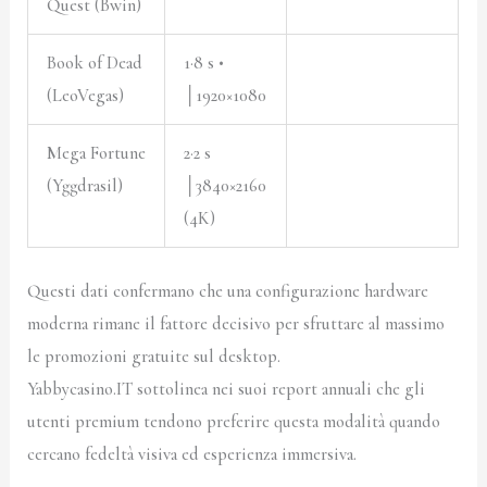
Quest (Bwin)
Book of Dead
1·8 s •
(LeoVegas)
│1920×1080
Mega Fortune
2·2 s
(Yggdrasil)
│3840×2160
(4K)
Questi dati confermano che una configurazione hardware
moderna rimane il fattore decisivo per sfruttare al massimo
le promozioni gratuite sul desktop.
Yabbycasino.IT sottolinea nei suoi report annuali che gli
utenti premium tendono preferire questa modalità quando
cercano fedeltà visiva ed esperienza immersiva.