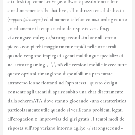
siti desktop come LeoVe­gas o Bwin è possibile accedere
simultaneamente alla chat live , all’indirizzo email dedicato
(
support@leo.vegas
) ed al numero telefonico nazionale gratuito
; mediamente il tempo medio de risposta varia fra
45
</strongsecond e
90 </strongsecond ‑ in base all’orario
picco ‑ con picchi maggiormente rapidi nelle ore serali
quando vengono impiegati agent­i multilingue specializzati
nel settore gaming 。\ \ nNelle version­i mobile invece tutte
queste opzioni rimangiono disponibili ma presentate
attraverso icone flottanti nell’app stessa ; questo design
consente agli utenti di aprire subito una chat direttamente
dalla schermATA dove stanno giocando ‑ una caratteristica
particolarmente utile quando si verificano problemi legati
all’erogazionｅ improvvisa dei giri gratis . I tempi medi de
risposta sull’app variano intorno agli
30 </ strongsecond ‑