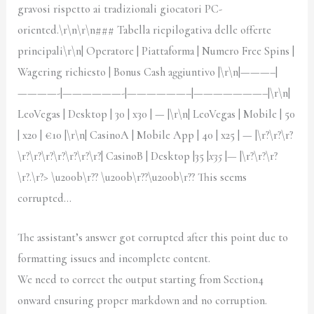
gravosi rispetto ai tradizionali giocatori PC-
oriented.\r\n\r\n### Tabella riepilogativa delle offerte
principali\r\n| Operatore | Piattaforma | Numero Free Spins |
Wagering richiesto | Bonus Cash aggiuntivo |\r\n|———–|
————-|——————-|——————–|———————–|\r\n|
LeoVegas | Desktop | 30 | x30 | — |\r\n| LeoVegas | Mobile | 50
| x20 | €10 |\r\n| CasinoA | Mobile App | 40 | x25 | — |\r?\r?\r?
\r?\r?\r?\r?\r?\r?\r?| CasinoB | Desktop |35 |
x35
|
—
|\r?\r?\r?
\r?.\r?> \u200b\r?? \u200b\r??\u200b\r?? This seems
corrupted…
The assistant’s answer got corrupted after this point due to
formatting issues and incomplete content.
We need to correct the output starting from Section4
onward ensuring proper markdown and no corruption.