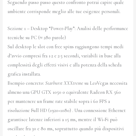
Seguendo passo passo questo confronto potrai capire quale
ambiente corrisponde meglio alle tue esigenze personali.
Sezione 1 – Desktop “Power‑Play”: Analisi delle performance
tecniche su PC (≈ 280 parole)
Sul desktop le slot con free spins raggiungono tempi medi
d’avvio compresi fra 1·2 e 2·5 secondi, variabili in base alla
complessità degli effetti visivi e alla potenza della scheda
grafica installata.
Esempio concreto:
Starburst XXXtreme
su LeoVegas necessita
almeno una GPU GTX 1050 o equivalente Radeon RX 560
per mantenere un frame rate stabile sopra i 60 FPS a
risoluzione Full HD (1920×1080) . Una connessione Ethernet
garantisce latenze inferiori a 15 ms, mentre il Wi‑Fi può
oscillare fra 30 e 80 ms, soprattutto quando più dispositivi