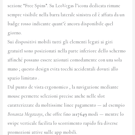
sezione “Free Spins”. Su LeoVegas l’icona dedicata rimane
sempre visibile nella barra laterale sinistra ed è affiata da un
badge rosso indicante quant’è ancora disponibile quel
giorno.
Sui dispositivi mobili tutti gli elementi legati ai giri
gratuitI sono posizionati nella parte inferiore dello schermo
affinché possano essere azionati comodamente con una sola
mano ; questo design evita tocchi accidentali dovuti allo
spazio limitato .
Dal punto de vista ergonomico , la navigazione mediante
mouse permette selezioni precise anche nelle slot
caratterizzate da moltissime linee pagamento — ad esempio
Bonanza Megaways
, che offre fino a
117 649
modi — mentre lo
swipe verticale facilita lo scorrimento rapido fra diverse
promozioni attive sulle app mobili.