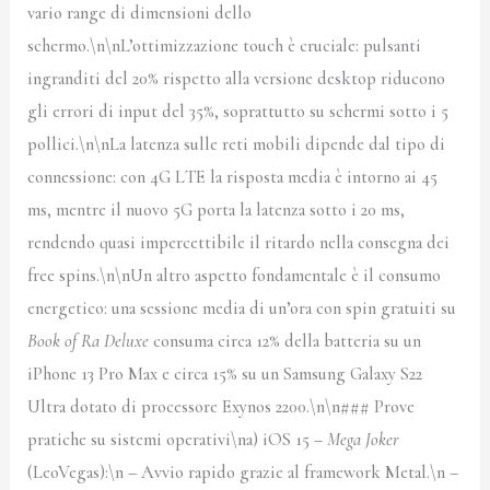
vario range di dimensioni dello
schermo.\n\nL’ottimizzazione touch è cruciale: pulsanti
ingranditi del 20% rispetto alla versione desktop riducono
gli errori di input del 35%, soprattutto su schermi sotto i 5
pollici.\n\nLa latenza sulle reti mobili dipende dal tipo di
connessione: con 4G LTE la risposta media è intorno ai 45
ms, mentre il nuovo 5G porta la latenza sotto i 20 ms,
rendendo quasi impercettibile il ritardo nella consegna dei
free spins.\n\nUn altro aspetto fondamentale è il consumo
energetico: una sessione media di un’ora con spin gratuiti su
Book of Ra Deluxe
consuma circa 12% della batteria su un
iPhone 13 Pro Max e circa 15% su un Samsung Galaxy S22
Ultra dotato di processore Exynos 2200.\n\n### Prove
pratiche su sistemi operativi\na) iOS 15 –
Mega Joker
(LeoVegas):\n – Avvio rapido grazie al framework Metal.\n –