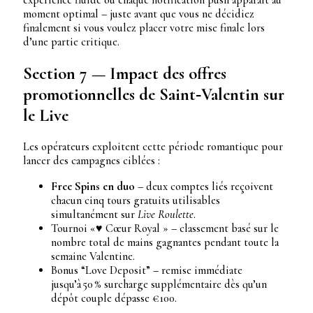
moment optimal – juste avant que vous ne décidiez
finalement si vous voulez placer votre mise finale lors
d’une partie critique.
Section 7 — Impact des offres
promotionnelles de Saint‑Valentin sur
le Live
Les opérateurs exploitent cette période romantique pour
lancer des campagnes ciblées :
Free Spins en duo
– deux comptes liés reçoivent
chacun cinq tours gratuits utilisables
simultanément sur
Live Roulette
.
Tournoi «♥️ Cœur Royal » – classement basé sur le
nombre total de mains gagnantes pendant toute la
semaine Valentine.
Bonus “Love Deposit” – remise immédiate
jusqu’à 50 % surcharge supplémentaire dès qu’un
dépôt couple dépasse €100.