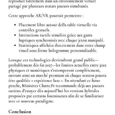
reproduit fidèlement dans un environnement virtuel
partagé par plusieurs avatars joueurs simultanés.
Cette approche AR/VR pourrait permettre :
Placement libre autour della table virtuelle via
contrôles gestuels.
Interactions tactile simulées grâce aux gants
haptiques synchronisés avec chaque jeton manipulé.
Statistiques affichées directement dans votre champ
visuel sous forme hologramme personnalisable.
Lorsque ces technologies deviendront grand public—
probablement dès fin 2027—les limites actuelles entre jeux
physiques et numériques s’estomperont complètement,
ouvrant ainsi un marché premium où chaque session pourra
être qualifiée « expérience luxe ». En attendant ce futur
proche, Minisites Charte.Fr recommande déjà aux joueurs
curieux d’essayer dès aujourd’hui les versions hybrides
proposées par certains fournisseurs afin de se familiariser
avec ce nouveau paradigme.
Conclusion