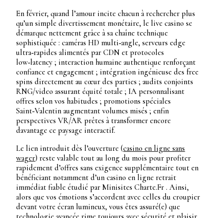
En février, quand l’amour incite chacun à rechercher plus
qu’un simple divertissement monétaire, le live casino se
démarque nettement grâce à sa chaîne technique
sophistiquée : caméras HD multi‑angle, serveurs edge
ultra‑rapides alimentés par CDN et protocoles
low‑latency ; interaction humaine authentique renforçant
confiance et engagement ; intégration ingénieuse des free
spins directement au cœur des parties ; audits conjoints
RNG/video assurant équité totale ; IA personnalisant
offres selon vos habitudes ; promotions spéciales
Saint‑Valentin augmentant volumes misés ; enfin
perspectives VR/AR prêtes à transformer encore
davantage ce paysage interactif.
Le lien introduit dès l’ouverture (
casino en ligne sans
wager
) reste valable tout au long du mois pour profiter
rapidement d’offres sans exigence supplémentaire tout en
bénéficiant notamment d’un casino en ligne retrait
immédiat fiable étudié par Minisites Charte.Fr . Ainsi,
alors que vos émotions s’accordent avec celles du croupier
devant votre écran lumineux, vous êtes assuré(e) que
technologie avancée rime toujours avec sécurité et plaisir