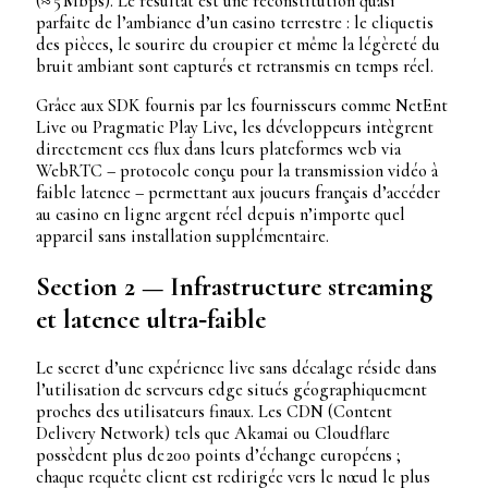
(≈ 5 Mbps). Le résultat est une reconstitution quasi
parfaite de l’ambiance d’un casino terrestre : le cliquetis
des pièces, le sourire du croupier et même la légèreté du
bruit ambiant sont capturés et retransmis en temps réel.
Grâce aux SDK fournis par les fournisseurs comme NetEnt
Live ou Pragmatic Play Live, les développeurs intègrent
directement ces flux dans leurs plateformes web via
WebRTC – protocole conçu pour la transmission vidéo à
faible latence – permettant aux joueurs français d’accéder
au casino en ligne argent réel depuis n’importe quel
appareil sans installation supplémentaire.
Section 2 — Infrastructure streaming
et latence ultra‑faible
Le secret d’une expérience live sans décalage réside dans
l’utilisation de serveurs edge situés géographiquement
proches des utilisateurs finaux. Les CDN (Content
Delivery Network) tels que Akamai ou Cloudflare
possèdent plus de 200 points d’échange européens ;
chaque requête client est redirigée vers le nœud le plus