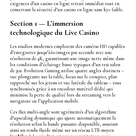
exigences d’un casino en ligne retrait immédiat tout en
conservant la sécurité d’un casino en ligne sans kyc fiable.
Section 1 — L’immersion
technologique du Live Casino
Les studios modernes emploient des caméras HD capables
d’enregistrer jusqu’à 60 images par seconde avec une
résolution de 4K, garantissant une image nette même dans
les conditions d’éclairage basse typiques d’un vrai salon
de jeu. Evolution Gaming utilise quatre angles distincts –
vue plongeante sur la table, focus sur le croupier, plan
rapproché sur les jetons et vue latérale du tableau – tous
synchronisés grâce à un encodeur matériel dédié qui
minimise la perte de qualité lors du streaming vers le
navigateur ou l’application mobile.
Ces flux multi‑angle sont agrémentés d’un algorithme
d’upscaling dynamique qui ajuste automatiquement la
résolution selon la bande passante disponible, assurant
ainsi un rendu fluide même sur un réseau LTE moyen