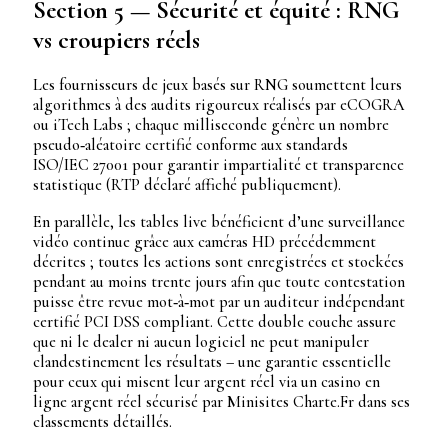
Section 5 — Sécurité et équité : RNG
vs croupiers réels
Les fournisseurs de jeux basés sur RNG soumettent leurs
algorithmes à des audits rigoureux réalisés par eCOGRA
ou iTech Labs ; chaque milliseconde génère un nombre
pseudo‑aléatoire certifié conforme aux standards
ISO/IEC 27001 pour garantir impartialité et transparence
statistique (RTP déclaré affiché publiquement).
En parallèle, les tables live bénéficient d’une surveillance
vidéo continue grâce aux caméras HD précédemment
décrites ; toutes les actions sont enregistrées et stockées
pendant au moins trente jours afin que toute contestation
puisse être revue mot‑à‑mot par un auditeur indépendant
certifié PCI DSS compliant. Cette double couche assure
que ni le dealer ni aucun logiciel ne peut manipuler
clandestinement les résultats – une garantie essentielle
pour ceux qui misent leur argent réel via un casino en
ligne argent réel sécurisé par Minisites Charte.Fr dans ses
classements détaillés.