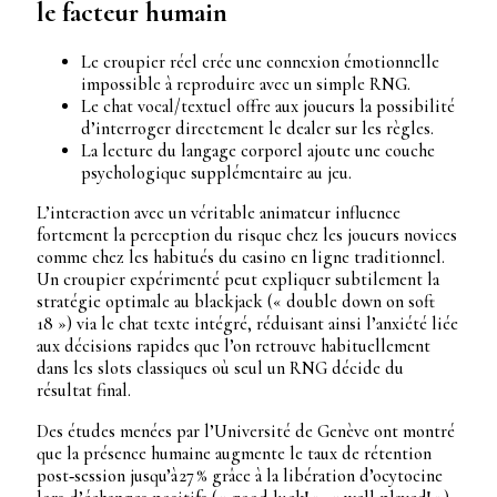
le facteur humain
Le croupier réel crée une connexion émotionnelle
impossible à reproduire avec un simple RNG.
Le chat vocal/textuel offre aux joueurs la possibilité
d’interroger directement le dealer sur les règles.
La lecture du langage corporel ajoute une couche
psychologique supplémentaire au jeu.
L’interaction avec un véritable animateur influence
fortement la perception du risque chez les joueurs novices
comme chez les habitués du casino en ligne traditionnel.
Un croupier expérimenté peut expliquer subtilement la
stratégie optimale au blackjack (« double down on soft
18 ») via le chat texte intégré, réduisant ainsi l’anxiété liée
aux décisions rapides que l’on retrouve habituellement
dans les slots classiques où seul un RNG décide du
résultat final.
Des études menées par l’Université de Genève ont montré
que la présence humaine augmente le taux de rétention
post‑session jusqu’à 27 % grâce à la libération d’ocytocine