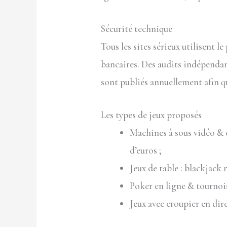
Sécurité technique
Tous les sites sérieux utilisent 
bancaires. Des audits indépendan
sont publiés annuellement afin que
Les types de jeux proposés
Machines à sous vidéo & c
d’euros ;
Jeux de table : blackjack
Poker en ligne & tournoi
Jeux avec croupier en dire