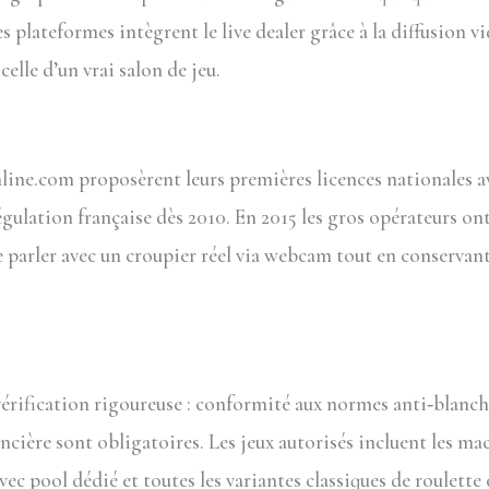
s plateformes intègrent le live dealer grâce à la diffusion v
elle d’un vrai salon de jeu.
ne.com proposèrent leurs premières licences nationales a
gulation française dès 2010. En 2015 les gros opérateurs ont
e parler avec un croupier réel via webcam tout en conservant
 vérification rigoureuse : conformité aux normes anti‑blan
ncière sont obligatoires. Les jeux autorisés incluent les m
vec pool dédié et toutes les variantes classiques de roulette