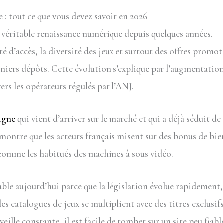
 : tout ce que vous devez savoir en 2026
e véritable renaissance numérique depuis quelques années.
té d’accès, la diversité des jeux et surtout des offres promot
emiers dépôts. Cette évolution s’explique par l’augmentatio
ers les opérateurs régulés par l’ANJ.
igne
qui vient d’arriver sur le marché et qui a déjà séduit d
montre que les acteurs français misent sur des bonus de bie
s comme les habitués des machines à sous vidéo.
ble aujourd’hui parce que la législation évolue rapidement,
es catalogues de jeux se multiplient avec des titres exclusifs
veille constante, il est facile de tomber sur un site peu fia