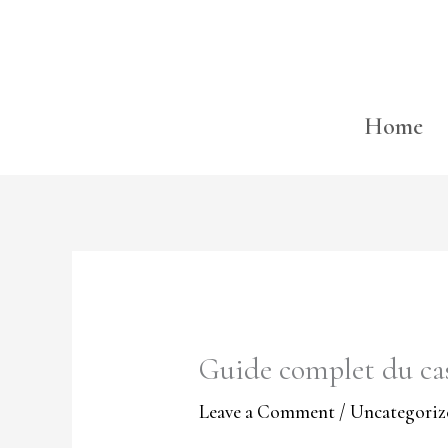
Skip
to
content
Home
Guide complet du casi
Leave a Comment
/
Uncategoriz