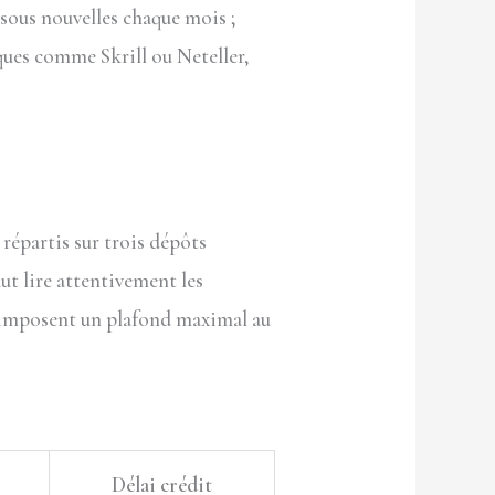
 sous nouvelles chaque mois ;
ques comme Skrill ou Neteller,
répartis sur trois dépôts
aut lire attentivement les
es imposent un plafond maximal au
Délai crédit