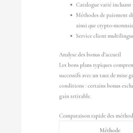
Catalogue varié incluant 
Méthodes de paiement dive
ainsi que crypto‑monnai
Service client multilingue
Analyse des bonus d’accueil
Les bons plans typiques comprenn
successifs avec un taux de mise gé
conditions : certains bonus excl
gain retirable.
Comparaison rapide des méthode
Méthode