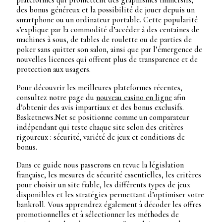
plateformes qui promettent des graphismes immersifs,
des bonus généreux et la possibilité de jouer depuis un
smartphone ou un ordinateur portable. Cette popularité
s’explique par la commodité d’accéder à des centaines de
machines à sous, de tables de roulette ou de parties de
poker sans quitter son salon, ainsi que par l’émergence de
nouvelles licences qui offrent plus de transparence et de
protection aux usagers.
Pour découvrir les meilleures plateformes récentes,
consultez notre page du
nouveau casino en ligne
afin
d’obtenir des avis impartiaux et des bonus exclusifs.
Basketnews.Net se positionne comme un comparateur
indépendant qui teste chaque site selon des critères
rigoureux : sécurité, variété de jeux et conditions de
bonus.
Dans ce guide nous passerons en revue la législation
française, les mesures de sécurité essentielles, les critères
pour choisir un site fiable, les différents types de jeux
disponibles et les stratégies permettant d’optimiser votre
bankroll. Vous apprendrez également à décoder les offres
promotionnelles et à sélectionner les méthodes de