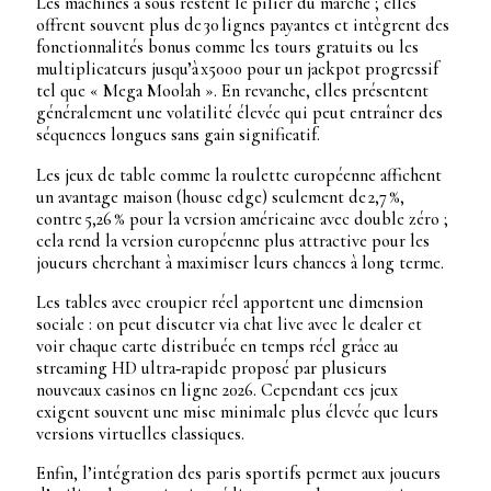
Les machines à sous restent le pilier du marché ; elles
offrent souvent plus de 30 lignes payantes et intègrent des
fonctionnalités bonus comme les tours gratuits ou les
multiplicateurs jusqu’à x5000 pour un jackpot progressif
tel que « Mega Moolah ». En revanche, elles présentent
généralement une volatilité élevée qui peut entraîner des
séquences longues sans gain significatif.
Les jeux de table comme la roulette européenne affichent
un avantage maison (house edge) seulement de 2,7 %,
contre 5,26 % pour la version américaine avec double zéro ;
cela rend la version européenne plus attractive pour les
joueurs cherchant à maximiser leurs chances à long terme.
Les tables avec croupier réel apportent une dimension
sociale : on peut discuter via chat live avec le dealer et
voir chaque carte distribuée en temps réel grâce au
streaming HD ultra‑rapide proposé par plusieurs
nouveaux casinos en ligne 2026. Cependant ces jeux
exigent souvent une mise minimale plus élevée que leurs
versions virtuelles classiques.
Enfin, l’intégration des paris sportifs permet aux joueurs