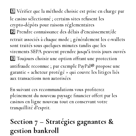
1️⃣ Vérifier que la méthode choisie est prise en charge par
le casino sélectionné ; certains sites refusent les
crypto‑dépôts pour raisons réglementaires
2️⃣ Prendre connaissance des délais d’encaissement/de
retrait associés à chaque mode ; généralement les e‑wallets
sont traités sous quelques minutes tandis que les
virements SEPA peuvent prendre jusqu’à trois jours ouvrés
3️⃣ Toujours choisir une option offrant une protection
antifraude reconnue ; par exemple PayPal® propose une
garantie « acheteur protégé » qui couvre les litiges liés
aux transactions non autorisées
En suivant ces recommandations vous profiterez
pleinement du nouveau paysage financier offert par les
casinos en ligne nouveau tout en conservant votre
tranquillité d’esprit.
Section 7 – Stratégies gagnantes &
gestion bankroll