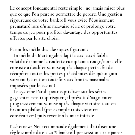
Le concept fondamental reste simple : ne jamais miser plus
que ce que l’on peut se permettre de perdre. Une gestion
rigoureuse de votre bankroll vous évite l’épuisement
prématuré lors d’une mauvaise série et prolonge votre
temps de jeu pour profiter davantage des opportunités
offertes par le site choisi.
Parmi les méthodes classiques figurent :
– La méthode Martingale adaptée aux jeux à faible
volatilité comme la roulette européenne rouge/noir ; elle
consiste à doubler sa mise après chaque perte afin de
récupérer toutes les pertes précédentes dès qu’un gain
survient (attention toutefois aux limites maximales
imposées par le casino)
– Le système Paroli pour capitaliser sur les séries
gagnantes sans trop risquer ; il prévoit d’augmenter
progressivement sa mise après chaque victoire tout en
fixant un plafond (par exemple trois victoires
consécutives) puis revenir à la mise initiale
Basketnews.Net recommande également d’utiliser une
règle simple dite « 20 % bankroll per session » : ne jamais