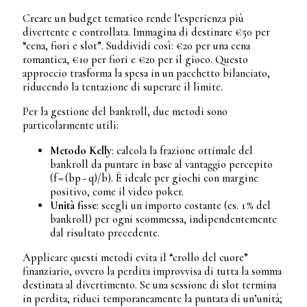
Creare un budget tematico rende l’esperienza più
divertente e controllata. Immagina di destinare €50 per
“cena, fiori e slot”. Suddividi così: €20 per una cena
romantica, €10 per fiori e €20 per il gioco. Questo
approccio trasforma la spesa in un pacchetto bilanciato,
riducendo la tentazione di superare il limite.
Per la gestione del bankroll, due metodi sono
particolarmente utili:
Metodo Kelly
: calcola la frazione ottimale del
bankroll da puntare in base al vantaggio percepito
(f = (bp − q)/b). È ideale per giochi con margine
positivo, come il video poker.
Unità fisse
: scegli un importo costante (es. 1 % del
bankroll) per ogni scommessa, indipendentemente
dal risultato precedente.
Applicare questi metodi evita il “crollo del cuore”
finanziario, ovvero la perdita improvvisa di tutta la somma
destinata al divertimento. Se una sessione di slot termina
in perdita, riduci temporaneamente la puntata di un’unità;