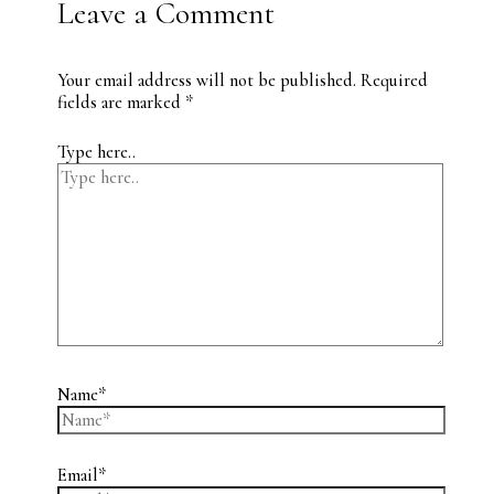
Leave a Comment
Your email address will not be published.
Required
fields are marked
*
Type here..
Name*
Email*