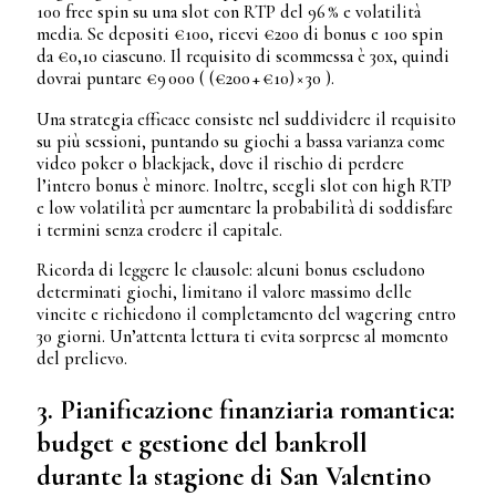
100 free spin su una slot con RTP del 96 % e volatilità
media. Se depositi €100, ricevi €200 di bonus e 100 spin
da €0,10 ciascuno. Il requisito di scommessa è 30x, quindi
dovrai puntare €9 000 ( (€200 + €10) × 30 ).
Una strategia efficace consiste nel suddividere il requisito
su più sessioni, puntando su giochi a bassa varianza come
video poker o blackjack, dove il rischio di perdere
l’intero bonus è minore. Inoltre, scegli slot con high RTP
e low volatilità per aumentare la probabilità di soddisfare
i termini senza erodere il capitale.
Ricorda di leggere le clausole: alcuni bonus escludono
determinati giochi, limitano il valore massimo delle
vincite e richiedono il completamento del wagering entro
30 giorni. Un’attenta lettura ti evita sorprese al momento
del prelievo.
3. Pianificazione finanziaria romantica:
budget e gestione del bankroll
durante la stagione di San Valentino