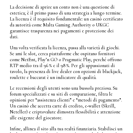
La decisione di aprire un conto non è una questione di
estetica; è il primo passo di una strategia a lungo termine.
La licenza è il requisito fondamentale: un casinò certificato
da autorità come Malta Gaming Authority o UKGC
garantisce trasparenza nei pagamenti e protezione dei
dati.
Una volta verificata la licenza, passa alla varietà di giochi.
Se ami le slot, cerca piattaforme che ospitano fornitori
come NetEnt, Play’n GO o Pragmatic Play, perché offrono
RTP medio tra il 96 % e il 98 %. Per gli appassionati di
tavolo, la presenza di live dealer con opzioni di blackjack,
roulette e baccarat è un indicatore di qualità.
Le recensioni degli utenti sono una bussola preziosa. Su
forum specializzati e su siti di comparazione, filtra le
opinioni per “assistenza clienti” e “metodi di pagamento”.
Un casinò che accetta carte di credito, e‑wallet (Skrill,
Neteller) e criptovalute dimostra flessibilità e attenzione
alle esigenze del giocatore.
Infine, allinea il sito alla tua realtà finanziaria. Stabilisci un