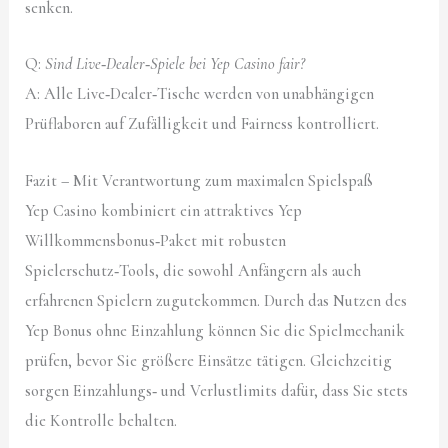
senken.
Q:
Sind Live‑Dealer‑Spiele bei Yep Casino fair?
A: Alle Live‑Dealer‑Tische werden von unabhängigen
Prüflaboren auf Zufälligkeit und Fairness kontrolliert.
Fazit – Mit Verantwortung zum maximalen Spielspaß
Yep Casino kombiniert ein attraktives Yep
Willkommensbonus‑Paket mit robusten
Spielerschutz‑Tools, die sowohl Anfängern als auch
erfahrenen Spielern zugutekommen. Durch das Nutzen des
Yep Bonus ohne Einzahlung können Sie die Spielmechanik
prüfen, bevor Sie größere Einsätze tätigen. Gleichzeitig
sorgen Einzahlungs‑ und Verlustlimits dafür, dass Sie stets
die Kontrolle behalten.