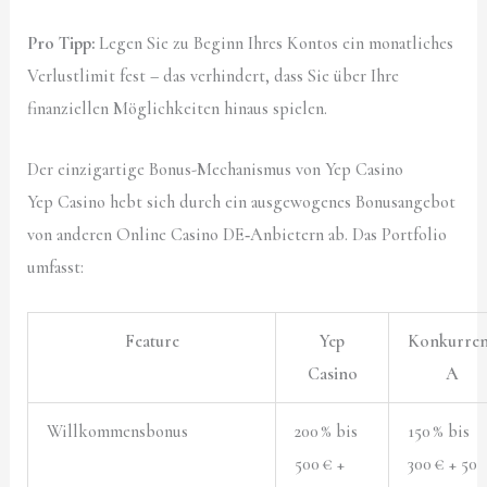
Pro Tipp:
Legen Sie zu Beginn Ihres Kontos ein monatliches
Verlustlimit fest – das verhindert, dass Sie über Ihre
finanziellen Möglichkeiten hinaus spielen.
Der einzigartige Bonus-Mechanismus von Yep Casino
Yep Casino hebt sich durch ein ausgewogenes Bonusangebot
von anderen Online Casino DE‑Anbietern ab. Das Portfolio
umfasst:
Feature
Yep
Konkurre
Casino
A
Willkommensbonus
200 % bis
150 % bis
500 € +
300 € + 50