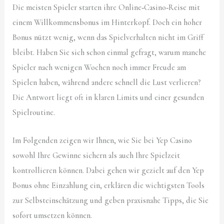
Die meisten Spieler starten ihre Online‑Casino‑Reise mit
einem Willkommensbonus im Hinterkopf. Doch ein hoher
Bonus nützt wenig, wenn das Spielverhalten nicht im Griff
bleibt. Haben Sie sich schon einmal gefragt, warum manche
Spieler nach wenigen Wochen noch immer Freude am
Spielen haben, während andere schnell die Lust verlieren?
Die Antwort liegt oft in klaren Limits und einer gesunden
Spielroutine.
Im Folgenden zeigen wir Ihnen, wie Sie bei Yep Casino
sowohl Ihre Gewinne sichern als auch Ihre Spielzeit
kontrollieren können. Dabei gehen wir gezielt auf den Yep
Bonus ohne Einzahlung ein, erklären die wichtigsten Tools
zur Selbsteinschätzung und geben praxisnahe Tipps, die Sie
sofort umsetzen können.