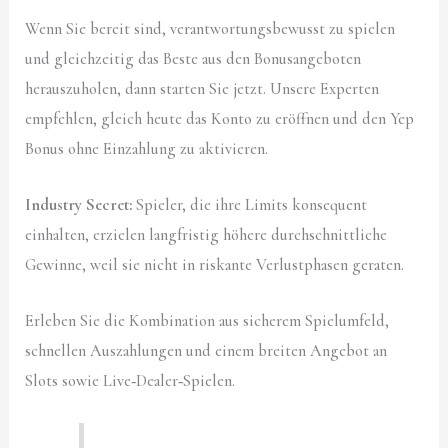
Wenn Sie bereit sind, verantwortungsbewusst zu spielen
und gleichzeitig das Beste aus den Bonusangeboten
herauszuholen, dann starten Sie jetzt. Unsere Experten
empfehlen, gleich heute das Konto zu eröffnen und den Yep
Bonus ohne Einzahlung zu aktivieren.
Industry Secret:
Spieler, die ihre Limits konsequent
einhalten, erzielen langfristig höhere durchschnittliche
Gewinne, weil sie nicht in riskante Verlustphasen geraten.
Erleben Sie die Kombination aus sicherem Spielumfeld,
schnellen Auszahlungen und einem breiten Angebot an
Slots sowie Live‑Dealer‑Spielen.