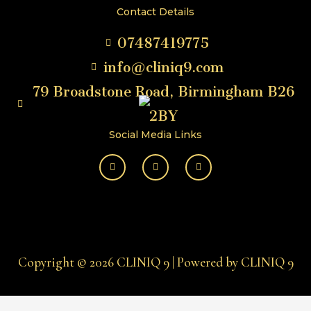
Contact Details
07487419775
info@cliniq9.com
79 Broadstone Road, Birmingham B26
2BY
Social Media Links
I
F
G
n
a
o
s
c
o
t
e
g
a
b
l
g
o
e
r
o
-
a
k
p
m
l
u
s
Copyright © 2026 CLINIQ 9 | Powered by CLINIQ 9
-
g