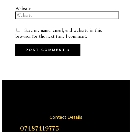
Website
Save my name, email, and website in this
browser for the next time I comment.
Contact Details
07487419775