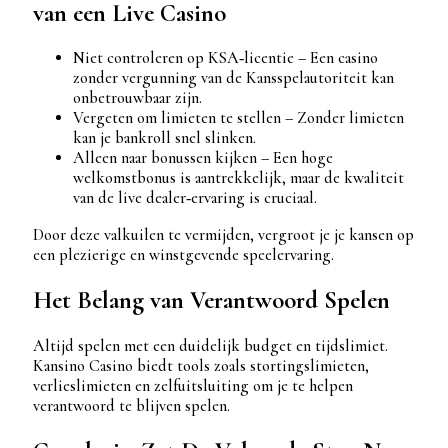
van een Live Casino
Niet controleren op KSA‑licentie – Een casino
zonder vergunning van de Kansspelautoriteit kan
onbetrouwbaar zijn.
Vergeten om limieten te stellen – Zonder limieten
kan je bankroll snel slinken.
Alleen naar bonussen kijken – Een hoge
welkomstbonus is aantrekkelijk, maar de kwaliteit
van de live dealer‑ervaring is cruciaal.
Door deze valkuilen te vermijden, vergroot je je kansen op
een plezierige en winstgevende speelervaring.
Het Belang van Verantwoord Spelen
Altijd spelen met een duidelijk budget en tijdslimiet.
Kansino Casino biedt tools zoals stortingslimieten,
verlieslimieten en zelfuitsluiting om je te helpen
verantwoord te blijven spelen.