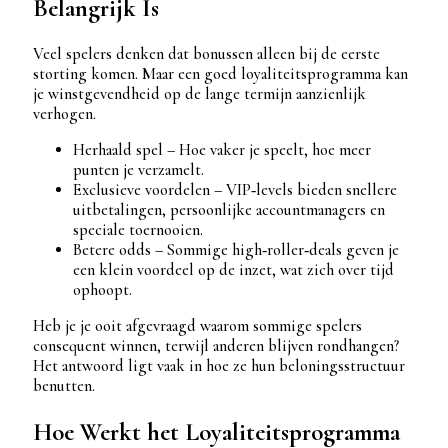
Belangrijk Is
Veel spelers denken dat bonussen alleen bij de eerste
storting komen. Maar een goed loyaliteitsprogramma kan
je winstgevendheid op de lange termijn aanzienlijk
verhogen.
Herhaald spel – Hoe vaker je speelt, hoe meer
punten je verzamelt.
Exclusieve voordelen – VIP‑levels bieden snellere
uitbetalingen, persoonlijke accountmanagers en
speciale toernooien.
Betere odds – Sommige high‑roller‑deals geven je
een klein voordeel op de inzet, wat zich over tijd
ophoopt.
Heb je je ooit afgevraagd waarom sommige spelers
consequent winnen, terwijl anderen blijven rondhangen?
Het antwoord ligt vaak in hoe ze hun beloningsstructuur
benutten.
Hoe Werkt het Loyaliteitsprogramma