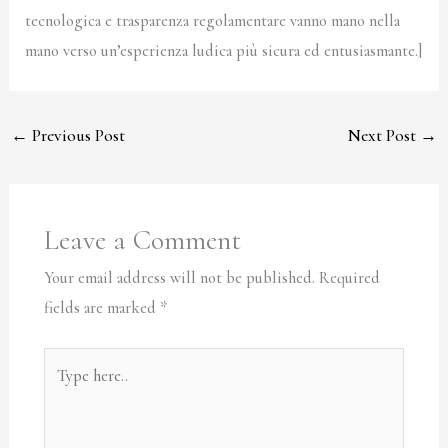
tecnologica e trasparenza regolamentare vanno mano nella
mano verso un’esperienza ludica più sicura ed entusiasmante.]
←
Previous Post
Next Post
→
Leave a Comment
Your email address will not be published.
Required
fields are marked
*
Type
here..