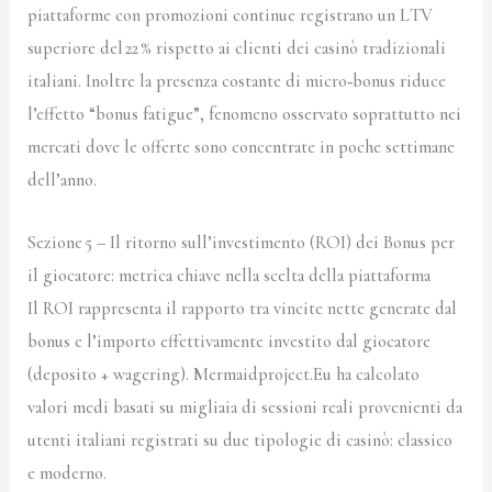
piattaforme con promozioni continue registrano un LTV
superiore del 22 % rispetto ai clienti dei casinò tradizionali
italiani. Inoltre la presenza costante di micro‑bonus riduce
l’effetto “bonus fatigue”, fenomeno osservato soprattutto nei
mercati dove le offerte sono concentrate in poche settimane
dell’anno.
Sezione 5 – Il ritorno sull’investimento (ROI) dei Bonus per
il giocatore: metrica chiave nella scelta della piattaforma
Il ROI rappresenta il rapporto tra vincite nette generate dal
bonus e l’importo effettivamente investito dal giocatore
(deposito + wagering). Mermaidproject.Eu ha calcolato
valori medi basati su migliaia di sessioni reali provenienti da
utenti italiani registrati su due tipologie di casinò: classico
e moderno.