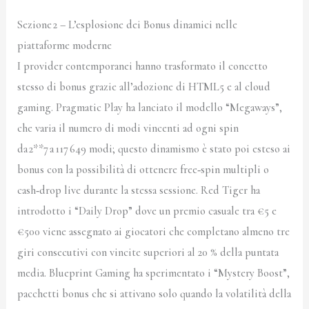
Sezione 2 – L’esplosione dei Bonus dinamici nelle
piattaforme moderne
I provider contemporanei hanno trasformato il concetto
stesso di bonus grazie all’adozione di HTML5 e al cloud
gaming. Pragmatic Play ha lanciato il modello “Megaways”,
che varia il numero di modi vincenti ad ogni spin
da 2**7 a 117 649​ modi; questo dinamismo è stato poi esteso ai
bonus con la possibilità di ottenere free‑spin multipli o
cash‑drop live durante la stessa sessione. Red Tiger ha
introdotto i “Daily Drop” dove un premio casuale tra €5 e
€500 viene assegnato ai giocatori che completano almeno tre
giri consecutivi con vincite superiori al 20 % della puntata
media. Blueprint Gaming ha sperimentato i “Mystery Boost”,
pacchetti bonus che si attivano solo quando la volatilità della