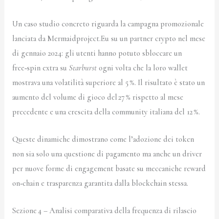
Un caso studio concreto riguarda la campagna promozionale
lanciata da Mermaidproject.Eu su un partner crypto nel mese
di gennaio 2024: gli utenti hanno potuto sbloccare un
free‑spin extra su
Starburst
ogni volta che la loro wallet
mostrava una volatilità superiore al 5 %. Il risultato è stato un
aumento del volume di gioco del 27 % rispetto al mese
precedente e una crescita della community italiana del 12 %.
Queste dinamiche dimostrano come l’adozione dei token
non sia solo una questione di pagamento ma anche un driver
per nuove forme di engagement basate su meccaniche reward
on‑chain e trasparenza garantita dalla blockchain stessa.
Sezione 4 – Analisi comparativa della frequenza di rilascio