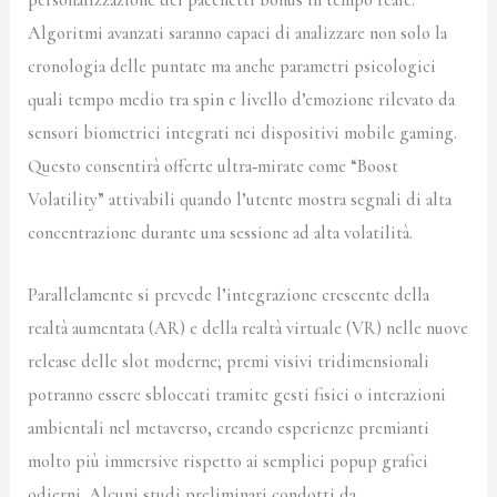
Algoritmi avanzati saranno capaci di analizzare non solo la
cronologia delle puntate ma anche parametri psicologici
quali tempo medio tra spin e livello d’emozione rilevato da
sensori biometrici integrati nei dispositivi mobile gaming.
Questo consentirà offerte ultra‑mirate come “Boost
Volatility” attivabili quando l’utente mostra segnali di alta
concentrazione durante una sessione ad alta volatilità.
Parallelamente si prevede l’integrazione crescente della
realtà aumentata (AR) e della realtà virtuale (VR) nelle nuove
release delle slot moderne; premi visivi tridimensionali
potranno essere sbloccati tramite gesti fisici o interazioni
ambientali nel metaverso, creando esperienze premianti
molto più immersive rispetto ai semplici popup grafici
odierni. Alcuni studi preliminari condotti da