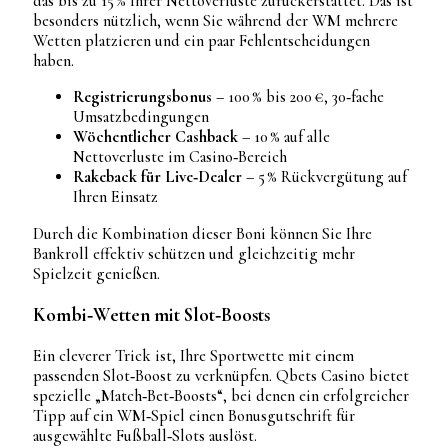
das bis zu 15 % Ihrer Nettoverluste zurückerstattet. Das ist
besonders nützlich, wenn Sie während der WM mehrere
Wetten platzieren und ein paar Fehlentscheidungen
haben.
Registrierungsbonus
– 100 % bis 200 €, 30‑fache
Umsatzbedingungen
Wöchentlicher Cashback
– 10 % auf alle
Nettoverluste im Casino‑Bereich
Rakeback für Live‑Dealer
– 5 % Rückvergütung auf
Ihren Einsatz
Durch die Kombination dieser Boni können Sie Ihre
Bankroll effektiv schützen und gleichzeitig mehr
Spielzeit genießen.
Kombi‑Wetten mit Slot‑Boosts
Ein cleverer Trick ist, Ihre Sportwette mit einem
passenden Slot‑Boost zu verknüpfen. Qbets Casino bietet
spezielle „Match‑Bet‑Boosts“, bei denen ein erfolgreicher
Tipp auf ein WM‑Spiel einen Bonusgutschrift für
ausgewählte Fußball‑Slots auslöst.