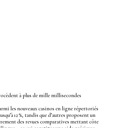
ocèdent à plus de mille millisecondes
parmi les nouveaux casinos en ligne répertoriés
squ’à 12 %, tandis que d’autres proposent un
ièrement des revues comparatives mettant côte