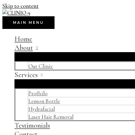
Skip to content
MAIN MENU
Home
About
Our Clinic
Services
Profhilo
Lemon Bottle
Hydrafacial
Laser Hair Removal
Testimonials
Contact