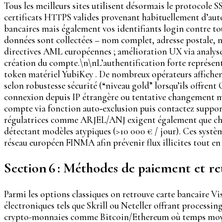
Tous les meilleurs sites utilisent désormais le protocole S
certificats HTTPS valides provenant habituellement d’aut
bancaires mais également vos identifiants login contre tou
données sont collectées – nom complet, adresse postale, n
directives AML européennes ; amélioration UX via analys
création du compte.\n\nL’authentification forte représen
token matériel YubiKey . De nombreux opérateurs affichent
selon robustesse sécurité (“niveau gold” lorsqu’ils offren
connexion depuis IP étrangère ou tentative changement 
compte via fonction auto‑exclusion puis contactez support
régulatrices comme ARJEL/ANJ exigent également que chaq
détectant modèles atypiques (>10 000 € / jour). Ces systèm
réseau européen FINMA afin prévenir flux illicites tout en
Section 6 : Méthodes de paiement et ret
Parmi les options classiques on retrouve carte bancaire Vi
électroniques tels que Skrill ou Neteller offrant process
crypto-monnaies comme Bitcoin/Ethereum où temps moyen