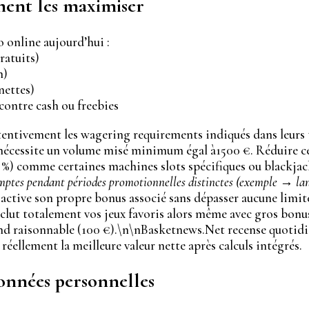
ment les maximiser
 online aujourd’hui :
ratuits)
n)
nettes)
contre cash ou freebies
attentivement les wagering requirements indiqués dans leur
nécessite un volume misé minimum égal à​1500 €. Réduire ce 
0 %) comme certaines machines slots spécifiques ou blackjac
ptes pendant périodes promotionnelles distinctes (exemple → lan
 active son propre bonus associé sans dépasser aucune lim
lut totalement vos jeux favoris alors même avec gros bonus 
nd raisonnable (
100 €).\n\nBasketnews.Net recense quotidi
ellement la meilleure valeur nette après calculs intégrés.
données personnelles