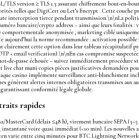
SL/TLS version ≥ TLS 1.​3 assurant chiffrement bout‑en‑bout 
orités telles que DigiCert ou Let’s Encrypt . Cette couche
te interception tierce pendant transmission.\n\nLa politiqu
uméro bancaire/crypto address – ainsi que leurs finalités 
e comportementale anonymisée ; marketing ciblé uniquemen
te aujourd’hui la norme recommandée : activation possible
 clairement cette option dans leur tableau récapitulatif pr
t OTP + email verification).\n\nEn cas compromise suspectée 
mot‑de‑passe échouée – suivez immédiatement procédure st
 live chat muni copies pièces justificatives demandées pou
ue casino implémente surveillance anti‑blanchiment inclu
es génèrent alertes internes obligatoires transmises aux aut
 garantissant conformité légale globale.
raits rapides
sa/MasterCard (délais ≤48 h), virement bancaire SEPA (3–5 j
ing instantané voire quasi immédiat (<10 min). Les nouvelle
 varie entre cinq minutes pour BTC Lightning Network j