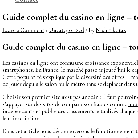
Guide complet du casino en ligne – t
Leave a Comment
/
Uncategorized
/ By
Nishit kotak
Guide complet du casino en ligne – tou
Les casinos en ligne ont connu une croissance exponentiell
smartphones. En France, le marché passe aujourd’hui le cap 
Cette popularité s’explique par la diversité des offres — 
de jouer depuis le salon ou le métro sans se déplacer dan
Choisir son premier site n’est pas anodin : il faut pouvoir 
s’appuyer sur des sites de comparaison fiables comme
nouv
indépendants et publie des classements actualisés chaque s
leur inscription.
Dans cet article nous décomposerons le fonctionnement tec