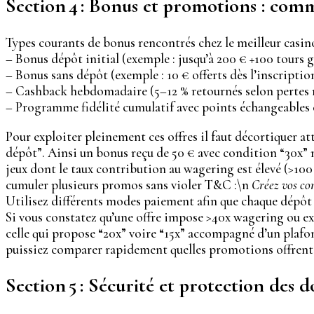
Section 4 : Bonus et promotions : com
Types courants de bonus rencontrés chez le meilleur casino
– Bonus dépôt initial (exemple : jusqu’à 200 € +100 tours g
– Bonus sans dépôt (exemple : 10 € offerts dès l’inscriptio
– Cashback hebdomadaire (5–12 % retournés selon pertes 
– Programme fidélité cumulatif avec points échangeables 
Pour exploiter pleinement ces offres il faut décortiquer 
dépôt”. Ainsi un bonus reçu de 50 € avec condition “30x” 
jeux dont le taux contribution au wagering est élevé (>10
cumuler plusieurs promos sans violer T&C :\n
Créez vos com
Utilisez différents modes paiement afin que chaque dépôt
Si vous constatez qu’une offre impose >40x wagering ou exc
celle qui propose “20x” voire “15x” accompagné d’un plafo
puissiez comparer rapidement quelles promotions offrent ré
Section 5 : Sécurité et protection des 