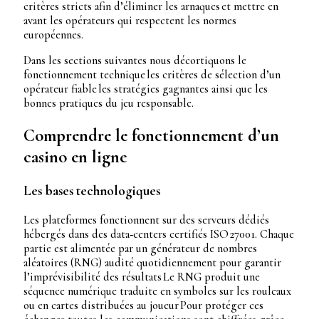
critères stricts afin d’éliminer les arnaques et mettre en
avant les opérateurs qui respectent les normes
européennes.
Dans les sections suivantes nous décortiquons le
fonctionnement technique les critères de sélection d’un
opérateur fiable les stratégies gagnantes ainsi que les
bonnes pratiques du jeu responsable.
Comprendre le fonctionnement d’un
casino en ligne
Les bases technologiques
Les plateformes fonctionnent sur des serveurs dédiés
hébergés dans des data‑centers certifiés ISO 27001. Chaque
partie est alimentée par un générateur de nombres
aléatoires (RNG) audité quotidiennement pour garantir
l’imprévisibilité des résultats Le RNG produit une
séquence numérique traduite en symboles sur les rouleaux
ou en cartes distribuées au joueur Pour protéger ces