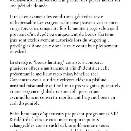
– Cash‑back : remboursement partiel des pertes nettes sur
une période donnée
Lire attentivement les conditions générales reste
indispensable​ Les exigences de mise peuvent varier entre
vingt fois voire cinquante fois le montant reçu selon qu’il
provient d’un dépôt ou uniquement du bonus​ Certains
jeux sont exclusivement autorisés lors du wagering ;
privilégiez donc ceux dont le taux contribue pleinement
au calcul​
La stratégie “bonus hunting” consiste à comparer
plusieurs offres simultanément afin d’identifier celle
présentant le meilleur ratio mise/bénéfice réel​
Concentrez‑vous sur deux critères clés : un plafond
maximal raisonnable qui ne limite pas vos gains potentiels
​et une exigence globale raisonnable permettant
éventuellement convertir rapidement l’argent bonus en
cash disponible.​
Enfin beaucoup d’opérateurs proposent programmes VIP
& fidélité où chaque euro misé rapporte points
échangeables contre cash back supplémentaire tours