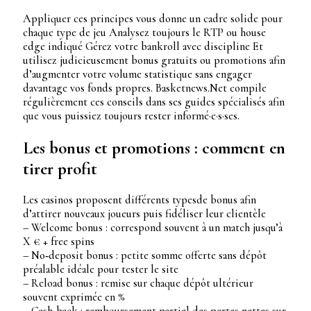
Appliquer ces principes vous donne un cadre solide pour
chaque type de jeu​ Analysez toujours le RTP ou house
edge indiqué​ Gérez votre bankroll avec discipline​ Et
utilisez judicieusement bonus gratuits ou promotions afin
d’augmenter votre volume statistique sans engager
davantage vos fonds propres​. Basketnews.Net compile
régulièrement ces conseils dans ses guides spécialisés afin
que vous puissiez toujours rester informé·e·s·ses​.
Les bonus et promotions : comment en
tirer profit
Les casinos proposent différents typesde bonus afin
d’attirer nouveaux joueurs puis fidéliser leur clientèle​
– Welcome bonus : correspond souvent à un match jusqu’à
X € + free spins
– No‑deposit bonus : petite somme offerte sans dépôt
préalable idéale pour tester le site
– Reload bonus : remise sur chaque dépôt ultérieur
souvent exprimée en %