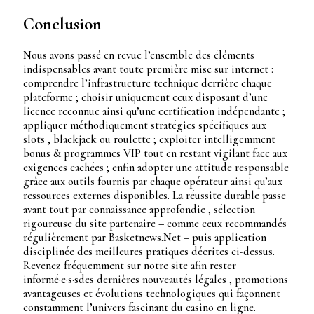
Conclusion
Nous avons passé en revue l’ensemble des éléments
indispensables avant toute première mise sur internet :
comprendre l’infrastructure technique derrière chaque
plateforme ; choisir uniquement ceux disposant d’une
licence reconnue ainsi qu’une certification indépendante ;
appliquer méthodiquement stratégies spécifiques aux
slots , blackjack ou roulette ; exploiter intelligemment
bonus & programmes VIP tout en restant vigilant face aux
exigences cachées ; enfin adopter une attitude responsable
grâce aux outils fournis par chaque opérateur ainsi qu’aux
ressources externes disponibles​. La réussite durable passe
avant tout par connaissance approfondie , sélection
rigoureuse du site partenaire – comme ceux recommandés
régulièrement par Basketnews.Net – puis application
disciplinée des meilleures pratiques décrites ci-dessus​.
Revenez fréquemment sur notre site afin rester
informé·e·s·sdes dernières nouveautés légales , promotions
avantageuses et évolutions technologiques qui façonnent
constamment l’univers fascinant du casino en ligne.​