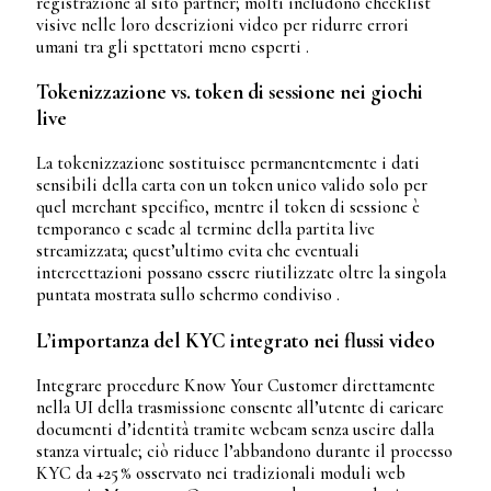
registrazione al sito partner; molti includono checklist
visive nelle loro descrizioni video per ridurre errori
umani tra gli spettatori meno esperti .
Tokenizzazione vs. token di sessione nei giochi
live
La tokenizzazione sostituisce permanentemente i dati
sensibili della carta con un token unico valido solo per
quel merchant specifico, mentre il token di sessione è
temporaneo e scade al termine della partita live
streamizzata; quest’ultimo evita che eventuali
intercettazioni possano essere riutilizzate oltre la singola
puntata mostrata sullo schermo condiviso .
L’importanza del KYC integrato nei flussi video
Integrare procedure Know Your Customer direttamente
nella UI della trasmissione consente all’utente di caricare
documenti d’identità tramite webcam senza uscire dalla
stanza virtuale; ciò riduce l’abbandono durante il processo
KYC da +25 % osservato nei tradizionali moduli web