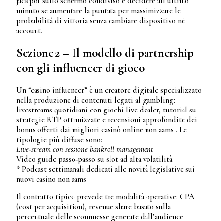
jackpot sullo schermo condiviso e decidere all’ultimo
minuto se aumentare la puntata per massimizzare le
probabilità di vittoria senza cambiare dispositivo né
account.
Sezione 2 – Il modello di partnership
con gli influencer di gioco
Un “casino influencer” è un creatore digitale specializzato
nella produzione di contenuti legati al gambling:
livestreams quotidiani con giochi live dealer, tutorial su
strategie RTP ottimizzate e recensioni approfondite dei
bonus offerti dai migliori casinò online non aams . Le
tipologie più diffuse sono:
Live‑stream con sessione bankroll management
Video guide passo‑passo su slot ad alta volatilità
* Podcast settimanali dedicati alle novità legislative sui
nuovi casino non aams
Il contratto tipico prevede tre modalità operative: CPA
(cost per acquisition), revenue share basato sulla
percentuale delle scommesse generate dall’audience