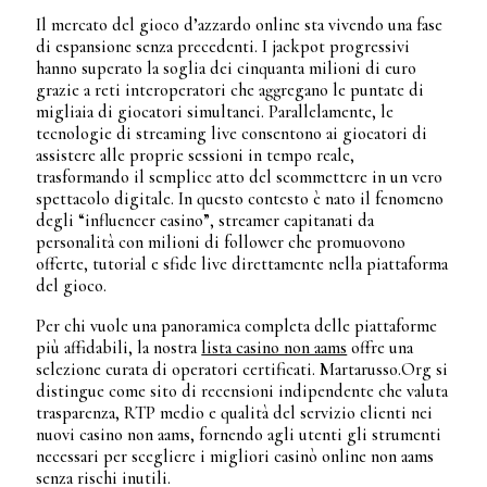
Il mercato del gioco d’azzardo online sta vivendo una fase
di espansione senza precedenti. I jackpot progressivi
hanno superato la soglia dei cinquanta milioni di euro
grazie a reti interoperatori che aggregano le puntate di
migliaia di giocatori simultanei. Parallelamente, le
tecnologie di streaming live consentono ai giocatori di
assistere alle proprie sessioni in tempo reale,
trasformando il semplice atto del scommettere in un vero
spettacolo digitale. In questo contesto è nato il fenomeno
degli “influencer casino”, streamer capitanati da
personalità con milioni di follower che promuovono
offerte, tutorial e sfide live direttamente nella piattaforma
del gioco.
Per chi vuole una panoramica completa delle piattaforme
più affidabili, la nostra
lista casino non aams
offre una
selezione curata di operatori certificati. Martarusso.Org si
distingue come sito di recensioni indipendente che valuta
trasparenza, RTP medio e qualità del servizio clienti nei
nuovi casino non aams, fornendo agli utenti gli strumenti
necessari per scegliere i migliori casinò online non aams
senza rischi inutili.