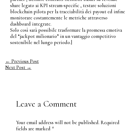
share legato ai KPI stream-specific , testare soluzioni
blockchain pilota per la tracciabilità dei payout ed infine
monitorare costantemente le metriche attraverso
dashboard integrate.
Solo così sarà possibile trasformare la promessa emotiva
del “jackpot milionario” in un vantaggio competitivo
sostenibile nel lungo periodo.]
←
Previous Post
Next Post
→
Leave a Comment
Your email address will not be published.
Required
fields are marked
*