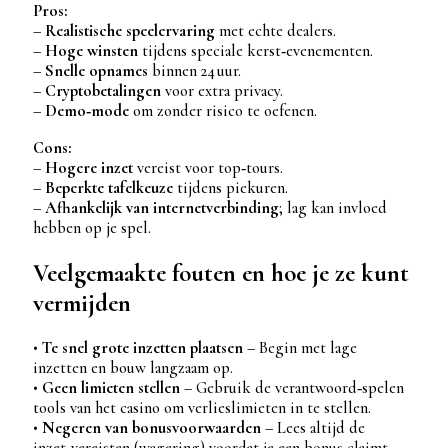
Pros:
–
Realistische speelervaring
met echte dealers.
–
Hoge winsten
tijdens speciale kerst‑evenementen.
–
Snelle opnames
binnen 24 uur.
–
Cryptobetalingen
voor extra privacy.
–
Demo‑mode
om zonder risico te oefenen.
Cons:
–
Hogere inzet
vereist voor top‑tours.
–
Beperkte tafelkeuze
tijdens piekuren.
–
Afhankelijk van internetverbinding
; lag kan invloed
hebben op je spel.
Veelgemaakte fouten en hoe je ze kunt
vermijden
•
Te snel grote inzetten plaatsen
– Begin met lage
inzetten en bouw langzaam op.
•
Geen limieten stellen
– Gebruik de verantwoord‑spelen
tools van het casino om verlieslimieten in te stellen.
•
Negeren van bonusvoorwaarden
– Lees altijd de