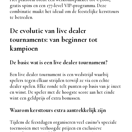
gratis spins en een 177‑level VIP‑programma. Deze
combinatie maakt het ideaal om de feestelijke kersttours
te betreden.
De evolutie van live dealer
tournaments: van beginner tot
kampioen
De basis: wat is een live dealer tournament?
Een live dealer tournament is een wedstrijd waarbij
spelers tegen elkaar strijden terwijl ze via een echte
dealer spelen. Elke ronde telt punten op basis van je inzet
en winst. De speler met de hoogste score aan het einde
wint een geldprijs of extra bonussen.
Waarom kersttours extra aantrekkelijk zijn
Tijdens de feestdagen organiseren veel casino’s speciale
toernooien met verhoogde prijzen en exclusieve