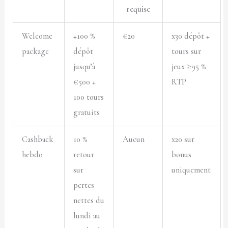
requise
Welcome
+100 %
€20
x30 dépôt +
package
dépôt
tours sur
jusqu’à
jeux ≥95 %
€500 +
RTP
100 tours
gratuits
Cashback
10 %
Aucun
x20 sur
hebdo
retour
bonus
sur
uniquement
pertes
nettes du
lundi au