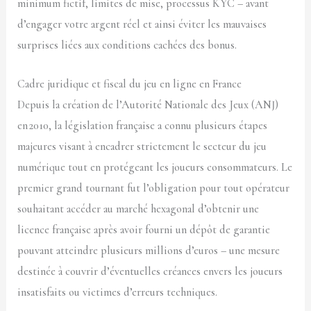
minimum fictif, limites de mise, processus KYC – avant
d’engager votre argent réel et ainsi éviter les mauvaises
surprises liées aux conditions cachées des bonus.
Cadre juridique et fiscal du jeu en ligne en France
Depuis la création de l’Autorité Nationale des Jeux (ANJ)
en 2010, la législation française a connu plusieurs étapes
majeures visant à encadrer strictement le secteur du jeu
numérique tout en protégeant les joueurs consommateurs. Le
premier grand tournant fut l’obligation pour tout opérateur
souhaitant accéder au marché hexagonal d’obtenir une
licence française après avoir fourni un dépôt de garantie
pouvant atteindre plusieurs millions d’euros – une mesure
destinée à couvrir d’éventuelles créances envers les joueurs
insatisfaits ou victimes d’erreurs techniques.