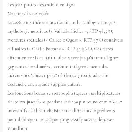
Les jeux phares des casinos en ligne
Machines à sous vidéo
En 2026 trois thématiques dominent le catalogue français :
mythologie nordique (« Valhalla Riches », RTP 96,5 %),
aventures spatiales (« Galactic Quest », RTP 97 %) et univers
culinaires (« Chef’s Fortune », RTP 95‑96 %). Ces titres
offrent entre six et huit rouleaux avec jusqu’à trente lignes
gagnantes simultanées ; certains intègrent même des
mécanismes “cluster pays” où chaque groupe adjacent
déclenche une cascade supplémentaire.
Les fonctions bonus se sont sophisti­quées : multiplicateurs
aléatoires jusqu’à×10 pendant le free‑spin round et mini‑jeux
interactifs où il faut choisir entre différents ingrédients
pour débloquer un jackpot progressif pouvant dépasser
€1 million.