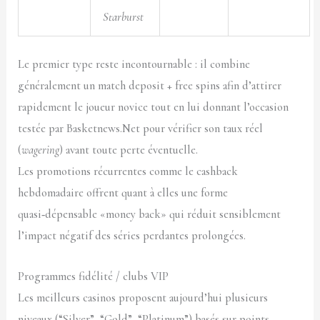
Starburst
Le premier type reste incontournable : il combine
généralement un match deposit + free spins afin d’attirer
rapidement le joueur novice tout en lui donnant l’occasion
testée par Basketnews.Net pour vérifier son taux réel
(
wagering
) avant toute perte éventuelle.
Les promotions récurrentes comme le cashback
hebdomadaire offrent quant à elles une forme
quasi‑dépensable «​money back​» qui réduit sensiblement
l’impact négatif des séries perdantes prolongées.
Programmes fidélité / clubs VIP
Les meilleurs casinos proposent aujourd’hui plusieurs
niveaux (“Silver”, “Gold”, “Platinum”) basés sur points