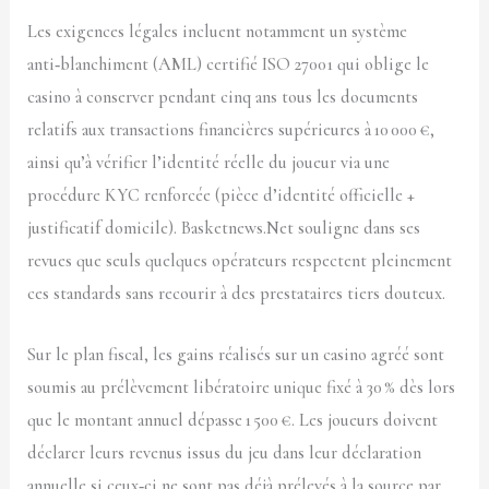
Les exigences légales incluent notamment un système
anti‑blanchiment (AML) certifié ISO 27001 qui oblige le
casino à conserver pendant cinq ans tous les documents
relatifs aux transactions financières supérieures à 10 000 €,
ainsi qu’à vérifier l’identité réelle du joueur via une
procédure KYC renforcée (pièce d’identité officielle +
justificatif domicile). Basketnews.Net souligne dans ses
revues que seuls quelques opérateurs respectent pleinement
ces standards sans recourir à des prestataires tiers douteux.
Sur le plan fiscal, les gains réalisés sur un casino agréé sont
soumis au prélèvement libératoire unique fixé à 30 % dès lors
que le montant annuel dépasse 1 500 €. Les joueurs doivent
déclarer leurs revenus issus du jeu dans leur déclaration
annuelle si ceux‑ci ne sont pas déjà prélevés à la source par