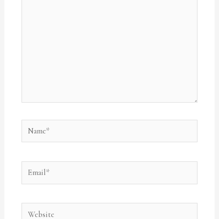
Name*
Email*
Website