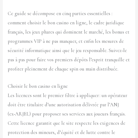
Ce guide se décompose en cinq parties essentielles :
comment choisir le bon casino en ligne, le cadre juridique
français, les jeux phares qui dominent le marché, les bonus et
programmes VIP à ne pas manquer, et enfin les mesures de
sécurité informatique ainsi que le jeu responsable. Suivez‑le
pas à pas pour faire vos premiers dépôts l’esprit tranquille et
profiter pleinement de chaque spin ou main distribuée.
Choisir le bon casino en ligne
Les licences sont le premier filtre à appliquer : un opérateur
doit être titulaire d’une autorisation délivrée par l’ANJ
(ex‑ARJEL) pour proposer ses services aux joueurs français.
Cette licence garantit que le site respecte les exigences de
protection des mineurs, d’équité et de lutte contre le