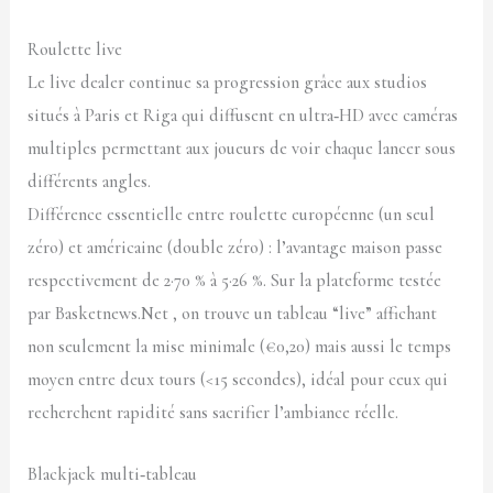
Roulette live
Le live dealer continue sa progression grâce aux studios
situés à Paris et Riga qui diffusent en ultra‑HD avec caméras
multiples permettant aux joueurs de voir chaque lancer sous
différents angles.
Différence essentielle entre roulette européenne (un seul
zéro) et américaine (double zéro) : l’avantage maison passe
respectivement de 2·70 % à 5·26 %. Sur la plateforme testée
par Basketnews.Net , on trouve un tableau “live” affichant
non seulement la mise minimale (€0,20) mais aussi le temps
moyen entre deux tours (<15 secondes), idéal pour ceux qui
recherchent rapidité sans sacrifier l’ambiance réelle.
Blackjack multi‑tableau