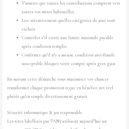
S’assurer que toutes les contributions comptent vers
toutes vos mises habituelles.
Lire attentivement quelles catégories de jeux sont
exclues.
Contrôler s’il existe une limite maximale payable
après condition remplie.
Confirmer qu’il n’y a aucune condition anti‑fraude
susceptible bloquer votre compte après gros gain.
En suivant cette démarche vous maximisez vos chances
transformer chaque promotion reçue en bénéfice net réel
plutôt qu’en simple divertissement gratuit.
Sécurité informatique & jeu responsable
Les sites labellisés par l’ANJ utilisent aujourd’hui un