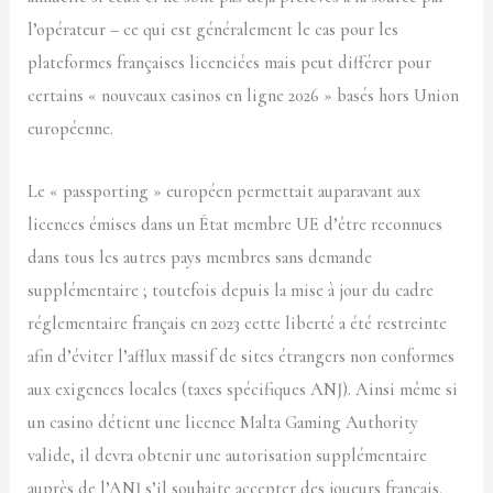
l’opérateur – ce qui est généralement le cas pour les
plateformes françaises licenciées mais peut différer pour
certains « nouveaux casinos en ligne 2026 » basés hors Union
européenne.
Le « passporting » européen permettait auparavant aux
licences émises dans un État membre UE d’être reconnues
dans tous les autres pays membres sans demande
supplémentaire ; toutefois depuis la mise à jour du cadre
réglementaire français en 2023 cette liberté a été restreinte
afin d’éviter l’afflux massif de sites étrangers non conformes
aux exigences locales (taxes spécifiques ANJ). Ainsi même si
un casino détient une licence Malta Gaming Authority
valide, il devra obtenir une autorisation supplémentaire
auprès de l’ANJ s’il souhaite accepter des joueurs français.