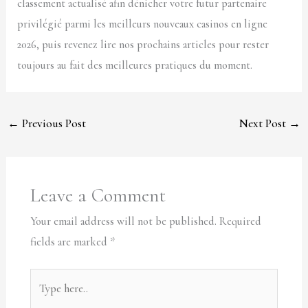
classement actualisé afin dénicher votre futur partenaire
privilégié parmi les meilleurs nouveaux casinos en ligne
2026, puis revenez lire nos prochains articles pour rester
toujours au fait des meilleures pratiques du moment.
←
Previous Post
Next Post
→
Leave a Comment
Your email address will not be published.
Required
fields are marked
*
Type
here..