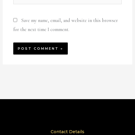
Save my name, email, and website in this browser
for the next time I comment.
Contact Details