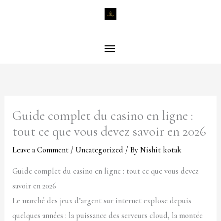
Skip
MAIN
to
MENU
content
Guide complet du casino en ligne :
tout ce que vous devez savoir en 2026
Leave a Comment
/
Uncategorized
/ By
Nishit kotak
Guide complet du casino en ligne : tout ce que vous devez
savoir en 2026
Le marché des jeux d’argent sur internet explose depuis
quelques années : la puissance des serveurs cloud, la montée