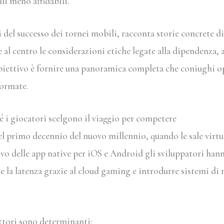
lli meno affidabili.
 del successo dei tornei mobili, racconta storie concrete di
al centro le considerazioni etiche legate alla dipendenza, al
biettivo è fornire una panoramica completa che coniughi 
formate.
é i giocatori scelgono il viaggio per competere
el primo decennio del nuovo millennio, quando le sale virt
rivo delle app native per iOS e Android gli sviluppatori ha
te la latenza grazie al cloud gaming e introdurre sistemi 
attori sono determinanti: