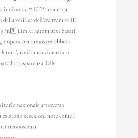
pio indicando % RTP accanto al
della verifica dell’età tramite ID
ng;\n3️⃣ Limiti automatici basati
 gli operatori dimostrerebbero
golatori.\n\nCome evidenziato
sto la trasparenza delle
ritorio nazionale attraverso
ia esistono eccezioni note come i
nti riconosciuti
icuro |