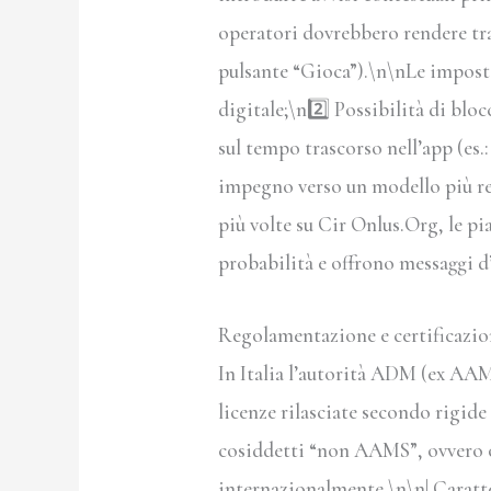
operatori dovrebbero rendere tra
pulsante “Gioca”).\n\nLe impostaz
digitale;\n2️⃣ Possibilità di blo
sul tempo trascorso nell’app (es
impegno verso un modello più re
più volte su Cir Onlus.Org, le pi
probabilità e offrono messaggi d’
Regolamentazione e certificazio
In Italia l’autorità ADM (ex AAMS
licenze rilasciate secondo rigide
cosiddetti “non AAMS”, ovvero op
internazionalmente.\n\n| Caratt