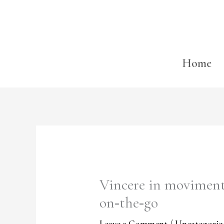
Skip
to
content
Home
Vincere in movimento:
on‑the‑go
Leave a Comment
/
Uncategoriz