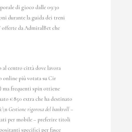
orale di gioco dalle 09:30
oni durante la guida dei treni
” offerte da AdmiralBet che
o al centro città dove lavora
o online più votata su Cir
) ma frequenti spin ottiene
nato € 850 extra che ha destinato
i:\n
Gestione rigorosa del bankroll –
ati per mobile – preferire titoli
sitanti specifici per fasce