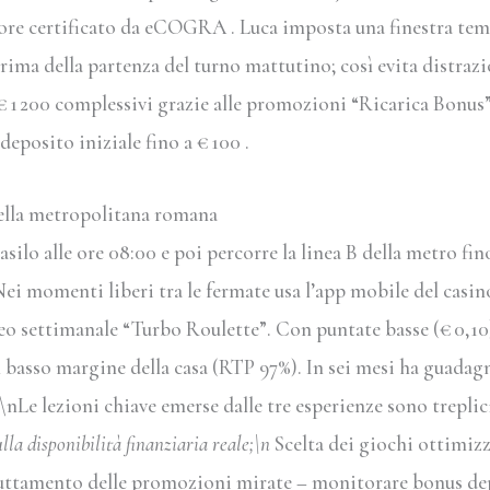
ore certificato da eCOGRA . Luca imposta una finestra temp
 prima della partenza del turno mattutino; così evita distrazi
o € 1 200 complessivi grazie alle promozioni “Ricarica Bonus
deposito iniziale fino a € 100 .
lla metropolitana romana
silo alle ore 08:00 e poi percorre la linea B della metro fin
Nei momenti liberi tra le fermate usa l’app mobile del casin
o settimanale “Turbo Roulette”. Con puntate basse (€ 0,10
al basso margine della casa (RTP 97%). In sei mesi ha guadag
n\nLe lezioni chiave emerse dalle tre esperienze sono treplic
lla disponibilità finanziaria reale;\n
Scelta dei giochi ottimizz
uttamento delle promozioni mirate – monitorare bonus depo