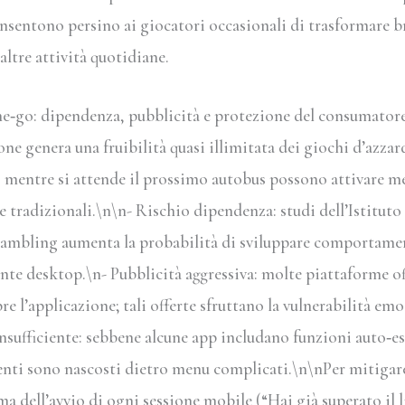
nsentono persino ai giocatori occasionali di trasformare b
ltre attività quotidiane.
he‑go: dipendenza, pubblicità e protezione del consumator
ne genera una fruibilità quasi illimitata dei giochi d’azzar
o mentre si attende il prossimo autobus possono attivare m
ne tradizionali.\n\n- Rischio dipendenza: studi dell’Istitut
 gambling aumenta la probabilità di sviluppare comportamen
ente desktop.\n- Pubblicità aggressiva: molte piattaforme o
pre l’applicazione; tali offerte sfruttano la vulnerabilità e
insufficiente: sebbene alcune app includano funzioni auto‑es
enti sono nascosti dietro menu complicati.\n\nPer mitigare
ma dell’avvio di ogni sessione mobile (“Hai già superato il l