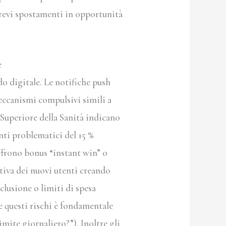
revi spostamenti in opportunità
e
do digitale. Le notifiche push
eccanismi compulsivi simili a
o Superiore della Sanità indicano
ti problematici del 15 %
ffrono bonus “instant win” o
motiva dei nuovi utenti creando
clusione o limiti di spesa
 questi rischi è fondamentale
imite giornaliero?”). Inoltre gli