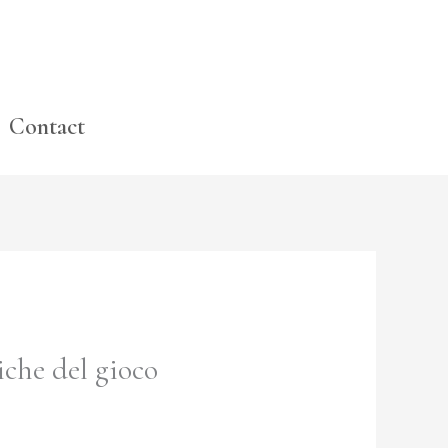
Contact
iche del gioco