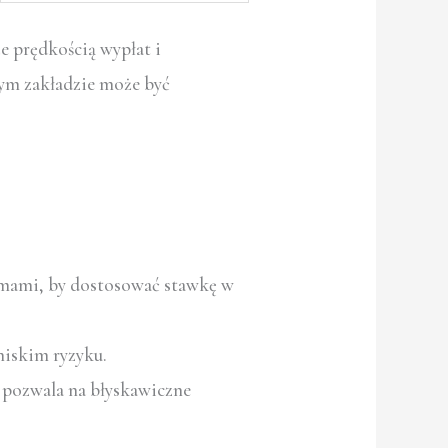
e prędkością wypłat i
nym zakładzie może być
emami, by dostosować stawkę w
niskim ryzyku.
i pozwala na błyskawiczne