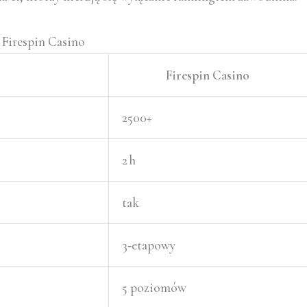
 Firespin Casino
Firespin Casino
2500+
2 h
tak
3‑etapowy
5 poziomów