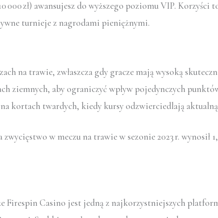
0 000 zł) awansujesz do wyższego poziomu VIP. Korzyści 
zywne turnieje z nagrodami pieniężnymi.
zach na trawie, zwłaszcza gdy gracze mają wysoką skuteczn
jach ziemnych, aby ograniczyć wpływ pojedynczych punktó
 na kortach twardych, kiedy kursy odzwierciedlają aktualn
a zwycięstwo w meczu na trawie w sezonie 2023 r. wynosił 
e Firespin Casino jest jedną z najkorzystniejszych platfor