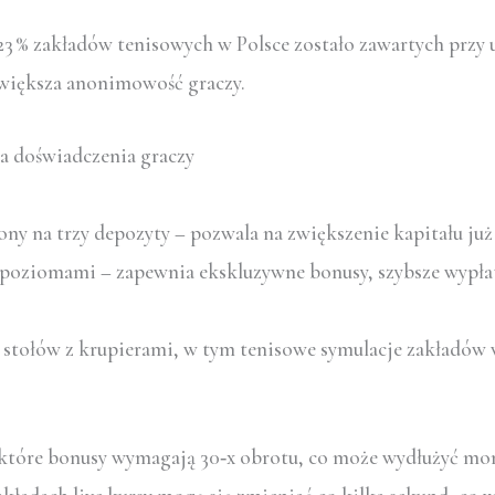
23 % zakładów tenisowych w Polsce zostało zawartych przy 
 zwiększa anonimowość graczy.
a doświadczenia graczy
ny na trzy depozyty – pozwala na zwiększenie kapitału już
poziomami – zapewnia ekskluzywne bonusy, szybsze wypł
stołów z krupierami, w tym tenisowe symulacje zakładów 
tóre bonusy wymagają 30‑x obrotu, co może wydłużyć mo