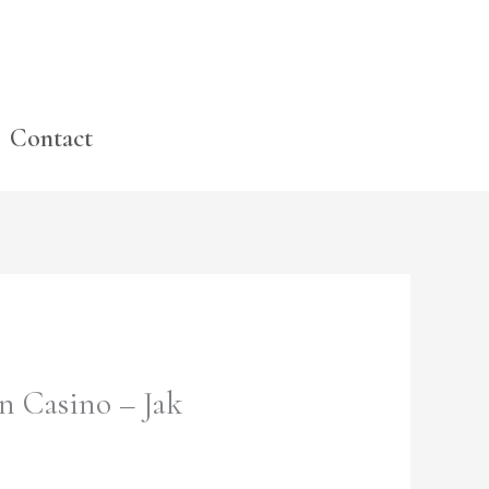
Contact
n Casino – Jak