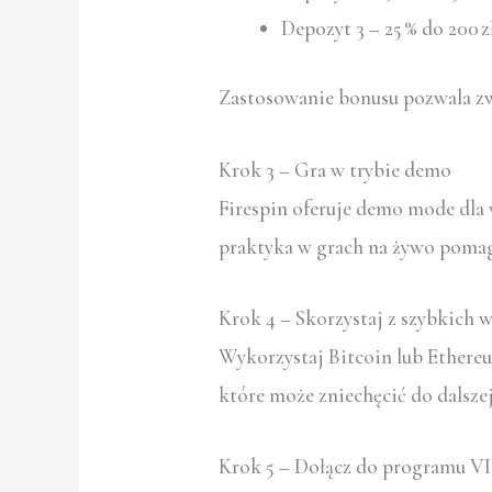
Depozyt 3 – 25 % do 200 zł
Zastosowanie bonusu pozwala zwi
Krok 3 – Gra w trybie demo
Firespin oferuje demo mode dla 
praktyka w grach na żywo pomaga
Krok 4 – Skorzystaj z szybkich 
Wykorzystaj Bitcoin lub Ethere
które może zniechęcić do dalszej
Krok 5 – Dołącz do programu V