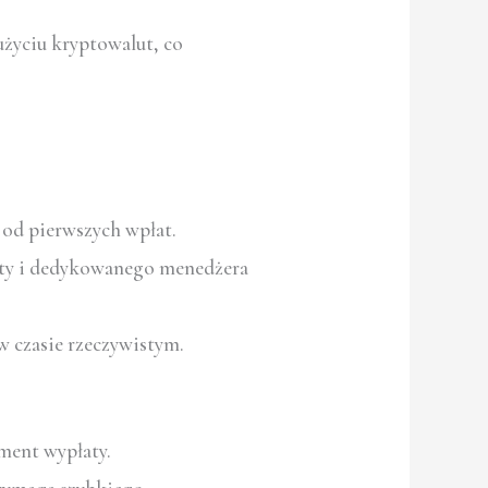
użyciu kryptowalut, co
 od pierwszych wpłat.
aty i dedykowanego menedżera
w czasie rzeczywistym.
ment wypłaty.