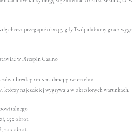
kładach live kursy mogą się zmieniać co kilka sekund, co
dę chcesz przegapić okazję, gdy Twój ulubiony gracz wygr
stawiać w Firespin Casino
cesów i break points na danej powierzchni.
, którzy najczęściej wygrywają w określonych warunkach.
 powitalnego
ł, 25 x obrót.
, 20 x obrót.