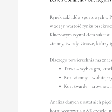
Rynek zakładów sportowych w P
w 2023 r. wartość rynku przekrocz
Kluczowym czynnikiem sukcesu je
ziemny, twardy. Gracze, którzy i
Dlaczego powierzchnia ma znacz
Trawa – szybka gra, krót
Kort ziemny – wolniejszy
Kort twardy – zrównoważo
Analiza danych z ostatnich pięc
kortu wygrywają o 8 % częściej n