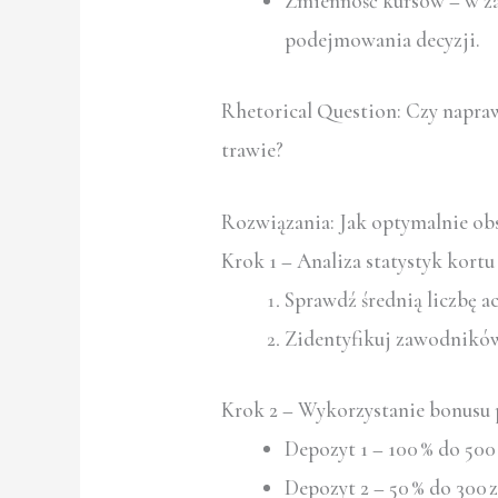
Zmienność kursów – w za
podejmowania decyzji.
Rhetorical Question: Czy napraw
trawie?
Rozwiązania: Jak optymalnie ob
Krok 1 – Analiza statystyk kortu
Sprawdź średnią liczbę a
Zidentyfikuj zawodników
Krok 2 – Wykorzystanie bonusu
Depozyt 1 – 100 % do 500 z
Depozyt 2 – 50 % do 300 zł